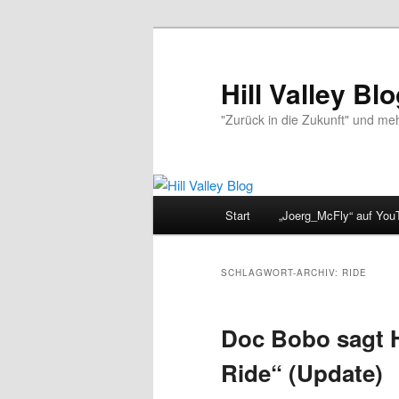
Zum
Zum
primären
sekundären
Inhalt
Inhalt
Hill Valley Bl
springen
springen
"Zurück in die Zukunft" und me
Hauptmenü
Start
„Joerg_McFly“ auf You
SCHLAGWORT-ARCHIV:
RIDE
Doc Bobo sagt 
Ride“ (Update)