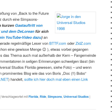
ießung von „Back to the Future
z durch eine Simpsons-
en kurzen
Gastauftritt von
d und dem DeLorean
für sich
 ein YouTube-Video dazu
)
an
 gerade regelmäßige Leser von
BTTF.com
oder
ZidZ.com
 schon eine gewisse Menge 😉 ), etwas vorbei gegangen
dass das Thema auch mal außerhalb der Kern – Fangemeinde
mentatoren in seligen Erinnerungen schwelgen lässt (bin
iversal Studios Florida gewesen, siehe Foto) – und wenn
n prominentes Blog wie das von Boris „Doc (!!) Bobo“
g.NET
) handelt,
sollte ich hier doch mal eben einen Link
|
Verschlagwortet mit
Florida
,
Ride
,
Simpsons
,
Universal Studios
|