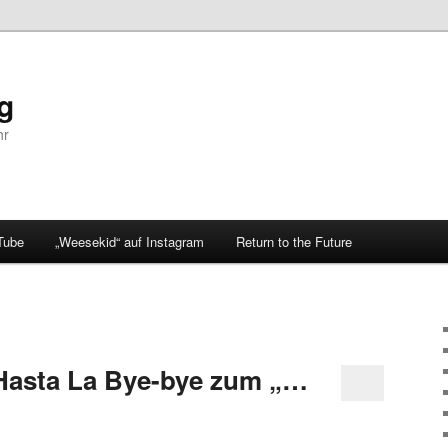
og
hr
Tube
„Weesekid“ auf Instagram
Return to the Future
Hasta La Bye-bye zum „…