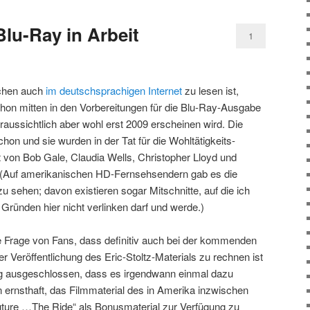
Blu-Ray in Arbeit
1
chen auch
im deutschsprachigen Internet
zu lesen ist,
chon mitten in den Vorbereitungen für die Blu-Ray-Ausgabe
voraussichtlich aber wohl erst 2009 erscheinen wird. Die
hon und sie wurden in der Tat für die Wohltätigkeits-
 von Bob Gale, Claudia Wells, Christopher Lloyd und
 (Auf amerikanischen HD-Fernsehsendern gab es die
zu sehen; davon existieren sogar Mitschnitte, auf die ich
 Gründen hier nicht verlinken darf und werde.)
 Frage von Fans, dass definitiv auch bei der kommenden
er Veröffentlichung des Eric-Stoltz-Materials zu rechnen ist
tig ausgeschlossen, dass es irgendwann einmal dazu
rnsthaft, das Filmmaterial des in Amerika inzwischen
uture …The Ride“ als Bonusmaterial zur Verfügung zu