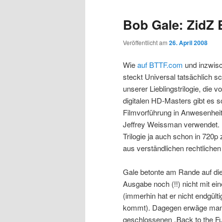
Bob Gale: ZidZ 
Veröffentlicht am
26. April 2008
Wie
auf BTTF.com
und inzwis
steckt Universal tatsächlich s
unserer Lieblingstrilogie, die 
digitalen HD-Masters gibt es sc
Filmvorführung in Anwesenheit
Jeffrey Weissman verwendet.
Trilogie ja auch schon in 720p 
aus verständlichen rechtlichen
Gale betonte am Rande auf die
Ausgabe noch (!!) nicht mit ein
(immerhin hat er nicht endgül
kommt). Dagegen erwäge man e
geschlossenen „Back to the F