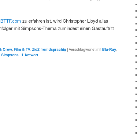
uf BTTF.com
zu erfahren ist, wird Christopher Lloyd alias
folger mit Simpsons-Thema zumindest einen Gastauftritt
& Crew
,
Film & TV
,
ZidZ fremdsprachig
|
Verschlagwortet mit
Blu-Ray
,
,
Simpsons
|
1
Antwort