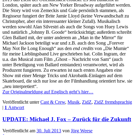
London, später auch am New Yorker Broadway aufgeführt werden.
Die Story wird von Zemeckis und Gale persönlich stammen, als
Regisseur fungiert der Brite Jamie Lloyd (keine Verwandtschaft zu
Christopher, aber ein interessanter kleiner Zufall). Musikalisch
werden sowohl Alan Silvestri als auch die Songs von Huey Lewis
und natürlich „Johnny B. Goode“ berücksichtigt; außerdem schreibt
Glen Ballard mit, der unter anderem an „Man in the Mirror“ für
Michael Jackson beteiligt war und z.B. auch den Song „Forever
May Not Be Long Enough“ aus den
end credits
von „Die Mumie“
für meine Lieblingsband Live geschrieben hat. Colin Ingram, der
u.a. das Musical zum Film „Ghost – Nachricht von Sam“ (auch
unter Beteiligung von Ballard entstanden) verantwortet, wird als
Produzent fungieren. Zu erwarten ist nach ersten Angaben eine
Show mit einer Menge Tricks und Akrobatik-Einlagen auf dem
Skateboard, die sich nur lose an der Filmhandlung orientiert bzw. sie
„neu interpretiert“.
Zur Originalmeldung auf Englisch geht’s hier…
Veröffentlicht unter
Cast & Crew
,
Musik
,
ZidZ
,
ZidZ fremdsprachig
|
1
Antwort
UPDATE: Michael J. Fox – Zurück für die Zukunft
Veröffentlicht am
30. Juli 2013
von
Jörg Weese