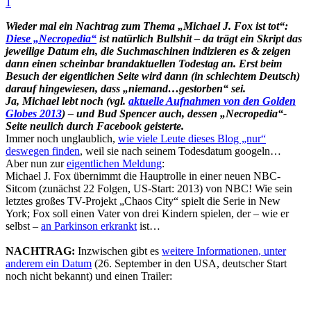
1
Wieder mal ein Nachtrag zum Thema „Michael J. Fox ist tot“:
Diese „Necropedia“
ist natürlich Bullshit – da trägt ein Skript das
jeweilige Datum ein, die Suchmaschinen indizieren es & zeigen
dann einen scheinbar brandaktuellen Todestag an. Erst beim
Besuch der eigentlichen Seite wird dann (in schlechtem Deutsch)
darauf hingewiesen, dass „niemand…gestorben“ sei.
Ja, Michael lebt noch (vgl.
aktuelle Aufnahmen von den Golden
Globes 2013
) – und Bud Spencer auch, dessen „Necropedia“-
Seite neulich durch Facebook geisterte.
Immer noch unglaublich,
wie viele Leute dieses Blog „nur“
deswegen finden
, weil sie nach seinem Todesdatum googeln…
Aber nun zur
eigentlichen Meldung
:
Michael J. Fox übernimmt die Hauptrolle in einer neuen NBC-
Sitcom (zunächst 22 Folgen, US-Start: 2013) von NBC! Wie sein
letztes großes TV-Projekt „Chaos City“ spielt die Serie in New
York; Fox soll einen Vater von drei Kindern spielen, der – wie er
selbst –
an Parkinson erkrankt
ist…
NACHTRAG:
Inzwischen gibt es
weitere Informationen, unter
anderem ein Datum
(26. September in den USA, deutscher Start
noch nicht bekannt) und einen Trailer: