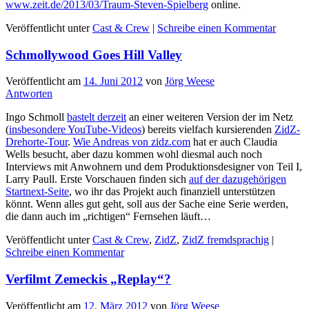
www.zeit.de/2013/03/Traum-Steven-Spielberg
online.
Veröffentlicht unter
Cast & Crew
|
Schreibe einen Kommentar
Schmollywood Goes Hill Valley
Veröffentlicht am
14. Juni 2012
von
Jörg Weese
Antworten
Ingo Schmoll
bastelt derzeit
an einer weiteren Version der im Netz
(
insbesondere YouTube-Videos
) bereits vielfach kursierenden
ZidZ-
Drehorte-Tour
.
Wie Andreas von zidz.com
hat er auch Claudia
Wells besucht, aber dazu kommen wohl diesmal auch noch
Interviews mit Anwohnern und dem Produktionsdesigner von Teil I,
Larry Paull. Erste Vorschauen finden sich
auf der dazugehörigen
Startnext-Seite
, wo ihr das Projekt auch finanziell unterstützen
könnt. Wenn alles gut geht, soll aus der Sache eine Serie werden,
die dann auch im „richtigen“ Fernsehen läuft…
Veröffentlicht unter
Cast & Crew
,
ZidZ
,
ZidZ fremdsprachig
|
Schreibe einen Kommentar
Verfilmt Zemeckis „Replay“?
Veröffentlicht am
12. März 2012
von
Jörg Weese