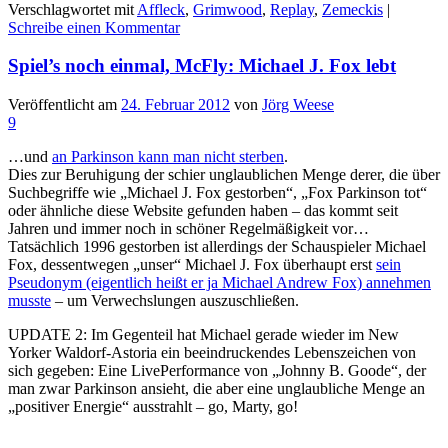
Verschlagwortet mit
Affleck
,
Grimwood
,
Replay
,
Zemeckis
|
Schreibe einen Kommentar
Spiel’s noch einmal, McFly: Michael J. Fox lebt
Veröffentlicht am
24. Februar 2012
von
Jörg Weese
9
…und
an Parkinson kann man nicht sterben
.
Dies zur Beruhigung der schier unglaublichen Menge derer, die über
Suchbegriffe wie „Michael J. Fox gestorben“, „Fox Parkinson tot“
oder ähnliche diese Website gefunden haben – das kommt seit
Jahren und immer noch in schöner Regelmäßigkeit vor…
Tatsächlich 1996 gestorben ist allerdings der Schauspieler Michael
Fox, dessentwegen „unser“ Michael J. Fox überhaupt erst
sein
Pseudonym (eigentlich heißt er ja Michael Andrew Fox) annehmen
musste
– um Verwechslungen auszuschließen.
UPDATE 2: Im Gegenteil hat Michael gerade wieder im New
Yorker Waldorf-Astoria ein beeindruckendes Lebenszeichen von
sich gegeben: Eine LivePerformance von „Johnny B. Goode“, der
man zwar Parkinson ansieht, die aber eine unglaubliche Menge an
„positiver Energie“ ausstrahlt – go, Marty, go!