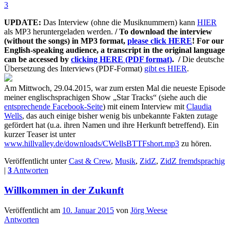
3
UPDATE:
Das Interview (ohne die Musiknummern) kann
HIER
als MP3 heruntergeladen werden.
/ To download the interview
(without the songs) in MP3 format,
please click HERE
! For our
English-speaking audience, a transcript in the original language
can be accessed by
clicking HERE (PDF format)
. /
Die deutsche
Übersetzung des Interviews (PDF-Format)
gibt es HIER
.
Am Mittwoch, 29.04.2015, war zum ersten Mal die neueste Episode
meiner englischsprachigen Show „Star Tracks“ (siehe auch die
entsprechende Facebook-Seite
) mit einem Interview mit
Claudia
Wells
, das auch einige bisher wenig bis unbekannte Fakten zutage
gefördert hat (u.a. ihren Namen und ihre Herkunft betreffend). Ein
kurzer Teaser ist unter
www.hillvalley.de/downloads/CWellsBTTFshort.mp3
zu hören.
Veröffentlicht unter
Cast & Crew
,
Musik
,
ZidZ
,
ZidZ fremdsprachig
|
3
Antworten
Willkommen in der Zukunft
Veröffentlicht am
10. Januar 2015
von
Jörg Weese
Antworten