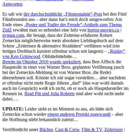
Antworten
Es sah wie
der durchschnittliche „Filmnostalgie“-Post
bei den Fünf
Filmfreunden aus – aber dann hat’s mich doch umgeworfen: Am
Ende eines
„Poster und Trailer der Freude“-Artikels zum Thema
ZidZ
erwähnt man so nebenbei eine Info von
horror-movies.ca
/
nymag.com
, die besagt, dass der Zeitreise-erfahrene Robert
Zemeckis möglicherweise mein absolutes Lieblingsbuch auf dem
Sektor „Zeitreisen & alternative Realitäten“ verfilmen wird (ein
fertiges Drehbuch kursiert offenbar schon seit langem) –
„Replay“
von Ken Grimwood
. Ohbittebittebitte…
Bereits im Oktober 2010 wurde spekuliert
, dass Ben Affleck die
Hauptrolle in einer von Warner Bros. geplanten Verfilmung (auch
bei der Zemeckis-Meldung ist von Warner Bros. die Rede)
übernehmen soll. Könnte ich mir sogar vorstellen… aber nachdem
er offenbar nicht mehr Regie führen „darf“ (das war wohl damals
auch im Gespräch) weiß ich nicht, ob er noch als Hauptdarsteller im
Rennen ist.
Brad Pitt und Julia Roberts
sind aber wohl nicht mehr
dabei….
UPDATE:
Leider sieht es im Moment so aus, als hätte sich
Zemeckis schon wieder
einem anderen Projekt zugewandt
– aber
die Hoffnung stirbt bekanntlich zuletzt…
Veröffentlicht unter
Bücher
,
Cast & Crew
,
Film & TV
,
Zeitreisen
|