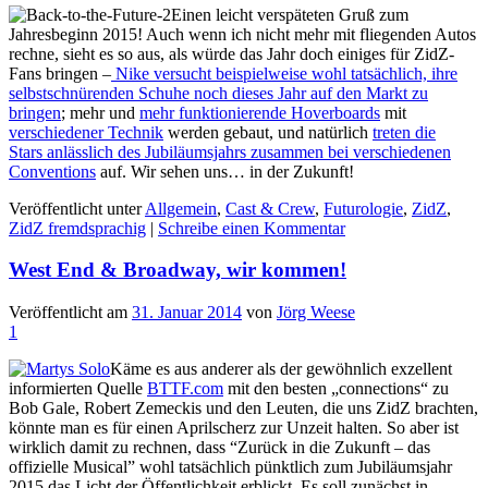
Einen leicht verspäteten Gruß zum
Jahresbeginn 2015! Auch wenn ich nicht mehr mit fliegenden Autos
rechne, sieht es so aus, als würde das Jahr doch einiges für ZidZ-
Fans bringen –
Nike versucht beispielweise wohl tatsächlich, ihre
selbstschnürenden Schuhe noch dieses Jahr auf den Markt zu
bringen
; mehr und
mehr funktionierende Hoverboards
mit
verschiedener Technik
werden gebaut, und natürlich
treten die
Stars anlässlich des Jubiläumsjahrs zusammen bei verschiedenen
Conventions
auf. Wir sehen uns… in der Zukunft!
Veröffentlicht unter
Allgemein
,
Cast & Crew
,
Futurologie
,
ZidZ
,
ZidZ fremdsprachig
|
Schreibe einen Kommentar
West End & Broadway, wir kommen!
Veröffentlicht am
31. Januar 2014
von
Jörg Weese
1
Käme es aus anderer als der gewöhnlich exzellent
informierten Quelle
BTTF.com
mit den besten „connections“ zu
Bob Gale, Robert Zemeckis und den Leuten, die uns ZidZ brachten,
könnte man es für einen Aprilscherz zur Unzeit halten. So aber ist
wirklich damit zu rechnen, dass “Zurück in die Zukunft – das
offizielle Musical” wohl tatsächlich pünktlich zum Jubiläumsjahr
2015 das Licht der Öffentlichkeit erblickt. Es soll zunächst in