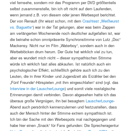
viel fernsehe, sondern mir das Programm per DVD größtenteils
selbst zusammenstelle, bin ich oft nicht auf dem Laufenden,
wenn jemand z.B. von diesem oder jenen Werbespot berichtet.
Der von Renault (Ihr wisst schon, mit dem
Crashtest „Weißwurst
vs. Baguette“
) war in der Tat gelungen, aber was beim Zappen
am verlängerten Wochenende noch deutlicher aufgefallen ist, war
die beinahe schon omnipräsente Synchronstimme von Lutz „Doc“
Mackensy. Nicht nur im Film „Waterboy“, sondern auch in den
Werbeblöcken drum herum. Der Gute hat wirklich viel zu tun,
aber es wundert mich nicht – dieser sympathischen Stimme
würde ich wirklich fast alles abkaufen. Ist natürlich auch ein
psychologischer Effekt, schließlich gehöre auch ich zu den
Leuten, die in ihrer Kinder- und Jugendzeit als Erzähler bei den
„Fünf Freunde“-Hörspielen „mit ihm eingeschlafen“ sind (vgl. das
Interview in der LauscherLounge
) und somit viele nostalgische
Erinnerungen damit verbinden. Davon abgesehen hatte ich das
überaus große Vergnügen, ihn bei besagtem
LauscherLounge
-
Abend auch persönlich kennenzulernen und festzustellen, dass
auch der Mensch hinter der Stimme extrem sympathisch ist.
Ich bin der Sache mit den Werbespots mal nachgegangen und
habe hier einen „Snack“ für Fans gefunden: Die Sprecheragentur