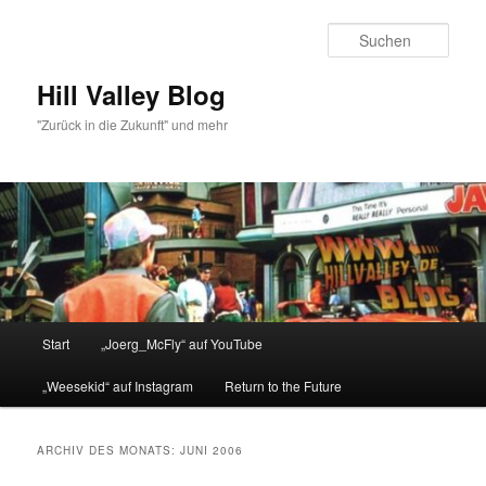
Zum
Zum
primären
sekundären
Such
Inhalt
Inhalt
springen
springen
Hill Valley Blog
"Zurück in die Zukunft" und mehr
Hauptmenü
Start
„Joerg_McFly“ auf YouTube
„Weesekid“ auf Instagram
Return to the Future
ARCHIV DES MONATS:
JUNI 2006