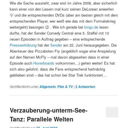
Wie die Sache aussieht, zwar erst im Jahre 2008, aber sicherlich
kann einer von den Lesern mal kurz seinen DeLorean anwerfen
💡 und die entsprechenden DVDs (aber am besten gleich mit dem
entsprechenden Player, wer weiß wie das mit dem Formatekrieg
weitergeht) besorgen 😉 . Wie ich gerade bei
kingu.de
lesen
durfte, hat der Sender Comedy Central eine 5. Staffel mit 13
neuen Episoden in Auftrag gegeben – eine entsprechende
Presseerklärung
hat der
Sender
am 22. Juni herausgegeben. Dia
Abenteuer des Pizzaboten Fry (angeblich sogar eine Anspielung
auf den Namen McFly – mal davon abgesehen dass in einer
Episode auch
Hoverboards
vorkommen…) gehen weiter! Es hat
sich also gelohnt, dass die Fans entsprechend hartnäckig
geblieben sind – das hat schon bei Star Trek funktioniert…
Veröffentlicht unter
Allgemein
,
Film & TV
|
2
Antworten
Verzauberung-unterm-See-
Tanz: Parallele Welten
Veröffentlicht am
25. Juni 2006