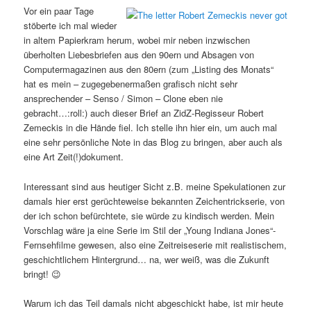
Vor ein paar Tage
stöberte ich mal wieder
in altem Papierkram herum, wobei mir neben inzwischen
überholten Liebesbriefen aus den 90ern und Absagen von
Computermagazinen aus den 80ern (zum „Listing des Monats“
hat es mein – zugegebenermaßen grafisch nicht sehr
ansprechender – Senso / Simon – Clone eben nie
gebracht…:roll:) auch dieser Brief an ZidZ-Regisseur Robert
Zemeckis in die Hände fiel. Ich stelle ihn hier ein, um auch mal
eine sehr persönliche Note in das Blog zu bringen, aber auch als
eine Art Zeit(!)dokument.
Interessant sind aus heutiger Sicht z.B. meine Spekulationen zur
damals hier erst gerüchteweise bekannten Zeichentrickserie, von
der ich schon befürchtete, sie würde zu kindisch werden. Mein
Vorschlag wäre ja eine Serie im Stil der „Young Indiana Jones“-
Fernsehfilme gewesen, also eine Zeitreiseserie mit realistischem,
geschichtlichem Hintergrund… na, wer weiß, was die Zukunft
bringt! 😉
Warum ich das Teil damals nicht abgeschickt habe, ist mir heute