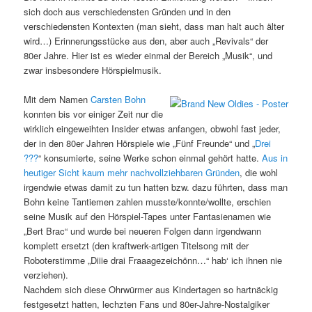
sich doch aus verschiedensten Gründen und in den
verschiedensten Kontexten (man sieht, dass man halt auch älter
wird…) Erinnerungsstücke aus den, aber auch „Revivals“ der
80er Jahre. Hier ist es wieder einmal der Bereich „Musik“, und
zwar insbesondere Hörspielmusik.
Mit dem Namen
Carsten Bohn
konnten bis vor einiger Zeit nur die
wirklich eingeweihten Insider etwas anfangen, obwohl fast jeder,
der in den 80er Jahren Hörspiele wie „Fünf Freunde“ und „
Drei
???
“ konsumierte, seine Werke schon einmal gehört hatte.
Aus in
heutiger Sicht kaum mehr nachvollziehbaren Gründen
, die wohl
irgendwie etwas damit zu tun hatten bzw. dazu führten, dass man
Bohn keine Tantiemen zahlen musste/konnte/wollte, erschien
seine Musik auf den Hörspiel-Tapes unter Fantasienamen wie
„Bert Brac“ und wurde bei neueren Folgen dann irgendwann
komplett ersetzt (den kraftwerk-artigen Titelsong mit der
Roboterstimme „Diiie drai Fraaagezeichönn…“ hab‘ ich ihnen nie
verziehen).
Nachdem sich diese Ohrwürmer aus Kindertagen so hartnäckig
festgesetzt hatten, lechzten Fans und 80er-Jahre-Nostalgiker