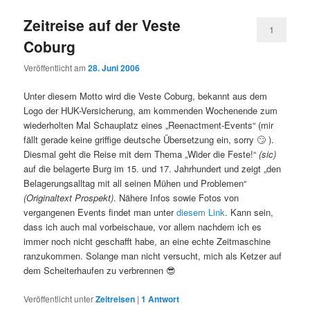
Zeitreise auf der Veste
1
Coburg
Veröffentlicht am
28. Juni 2006
Unter diesem Motto wird die Veste Coburg, bekannt aus dem
Logo der HUK-Versicherung, am kommenden Wochenende zum
wiederholten Mal Schauplatz eines „Reenactment-Events“ (mir
fällt gerade keine griffige deutsche Übersetzung ein, sorry 🙄 ).
Diesmal geht die Reise mit dem Thema „Wider die Feste!“
(sic)
auf die belagerte Burg im 15. und 17. Jahrhundert und zeigt „den
Belagerungsalltag mit all seinen Mühen und Problemen“
(Originaltext Prospekt)
. Nähere Infos sowie Fotos von
vergangenen Events findet man unter
diesem Link
. Kann sein,
dass ich auch mal vorbeischaue, vor allem nachdem ich es
immer noch nicht geschafft habe, an eine echte Zeitmaschine
ranzukommen. Solange man nicht versucht, mich als Ketzer auf
dem Scheiterhaufen zu verbrennen 😎
Veröffentlicht unter
Zeitreisen
|
1
Antwort