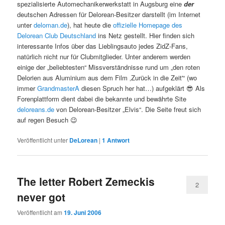
spezialisierte Automechanikerwerkstatt in Augsburg eine
der
deutschen Adressen für Delorean-Besitzer darstellt (im Internet
unter
deloman.de
), hat heute die
offizielle Homepage des
Delorean Club Deutschland
ins Netz gestellt. Hier finden sich
interessante Infos über das Lieblingsauto jedes ZidZ-Fans,
natürlich nicht nur für Clubmitglieder. Unter anderem werden
einige der „beliebtesten“ Missverständnisse rund um „den roten
Delorien aus Aluminium aus dem Film ‚Zurück in die Zeit'“ (wo
immer
GrandmasterA
diesen Spruch her hat…) aufgeklärt 😎 Als
Forenplattform dient dabei die bekannte und bewährte Site
deloreans.de
von Delorean-Besitzer „Elvis“. Die Seite freut sich
auf regen Besuch 😉
Veröffentlicht unter
DeLorean
|
1
Antwort
The letter Robert Zemeckis
2
never got
Veröffentlicht am
19. Juni 2006