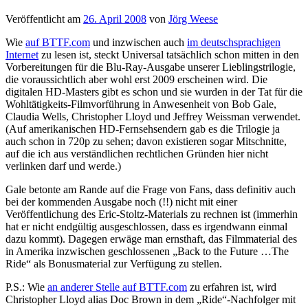
Veröffentlicht am
26. April 2008
von
Jörg Weese
Wie
auf BTTF.com
und inzwischen auch
im deutschsprachigen
Internet
zu lesen ist, steckt Universal tatsächlich schon mitten in den
Vorbereitungen für die Blu-Ray-Ausgabe unserer Lieblingstrilogie,
die voraussichtlich aber wohl erst 2009 erscheinen wird. Die
digitalen HD-Masters gibt es schon und sie wurden in der Tat für die
Wohltätigkeits-Filmvorführung in Anwesenheit von Bob Gale,
Claudia Wells, Christopher Lloyd und Jeffrey Weissman verwendet.
(Auf amerikanischen HD-Fernsehsendern gab es die Trilogie ja
auch schon in 720p zu sehen; davon existieren sogar Mitschnitte,
auf die ich aus verständlichen rechtlichen Gründen hier nicht
verlinken darf und werde.)
Gale betonte am Rande auf die Frage von Fans, dass definitiv auch
bei der kommenden Ausgabe noch (!!) nicht mit einer
Veröffentlichung des Eric-Stoltz-Materials zu rechnen ist (immerhin
hat er nicht endgültig ausgeschlossen, dass es irgendwann einmal
dazu kommt). Dagegen erwäge man ernsthaft, das Filmmaterial des
in Amerika inzwischen geschlossenen „Back to the Future …The
Ride“ als Bonusmaterial zur Verfügung zu stellen.
P.S.: Wie
an anderer Stelle auf BTTF.com
zu erfahren ist, wird
Christopher Lloyd alias Doc Brown in dem „Ride“-Nachfolger mit