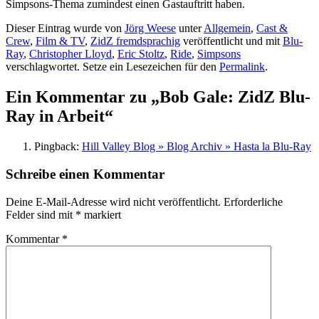
Simpsons-Thema zumindest einen Gastauftritt haben.
Dieser Eintrag wurde von
Jörg Weese
unter
Allgemein
,
Cast &
Crew
,
Film & TV
,
ZidZ fremdsprachig
veröffentlicht und mit
Blu-
Ray
,
Christopher Lloyd
,
Eric Stoltz
,
Ride
,
Simpsons
verschlagwortet. Setze ein Lesezeichen für den
Permalink
.
Ein Kommentar zu „
Bob Gale: ZidZ Blu-
Ray in Arbeit
“
Pingback:
Hill Valley Blog » Blog Archiv » Hasta la Blu-Ray
Schreibe einen Kommentar
Deine E-Mail-Adresse wird nicht veröffentlicht.
Erforderliche
Felder sind mit
*
markiert
Kommentar
*