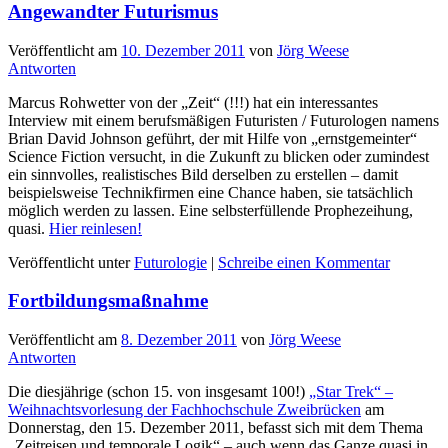
Angewandter Futurismus
Veröffentlicht am
10. Dezember 2011
von
Jörg Weese
Antworten
Marcus Rohwetter von der „Zeit“ (!!!) hat ein interessantes
Interview mit einem berufsmäßigen Futuristen / Futurologen namens
Brian David Johnson geführt, der mit Hilfe von „ernstgemeinter“
Science Fiction versucht, in die Zukunft zu blicken oder zumindest
ein sinnvolles, realistisches Bild derselben zu erstellen – damit
beispielsweise Technikfirmen eine Chance haben, sie tatsächlich
möglich werden zu lassen. Eine selbsterfüllende Prophezeihung,
quasi.
Hier reinlesen!
Veröffentlicht unter
Futurologie
|
Schreibe einen Kommentar
Fortbildungsmaßnahme
Veröffentlicht am
8. Dezember 2011
von
Jörg Weese
Antworten
Die diesjährige (schon 15. von insgesamt 100!)
„Star Trek“ –
Weihnachtsvorlesung der Fachhochschule Zweibrücken
am
Donnerstag, den 15. Dezember 2011, befasst sich mit dem Thema
„Zeitreisen und temporale Logik“ – auch wenn das Ganze quasi in