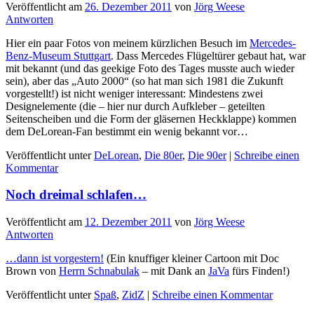
Veröffentlicht am
26. Dezember 2011
von
Jörg Weese
Antworten
Hier ein paar Fotos von meinem kürzlichen Besuch im
Mercedes-
Benz-Museum Stuttgart
. Dass Mercedes Flügeltürer gebaut hat, war
mit bekannt (und das geekige Foto des Tages musste auch wieder
sein), aber das „Auto 2000“ (so hat man sich 1981 die Zukunft
vorgestellt!) ist nicht weniger interessant: Mindestens zwei
Designelemente (die – hier nur durch Aufkleber – geteilten
Seitenscheiben und die Form der gläsernen Heckklappe) kommen
dem DeLorean-Fan bestimmt ein wenig bekannt vor…
Veröffentlicht unter
DeLorean
,
Die 80er
,
Die 90er
|
Schreibe einen
Kommentar
Noch dreimal schlafen…
Veröffentlicht am
12. Dezember 2011
von
Jörg Weese
Antworten
…dann ist vorgestern!
(Ein knuffiger kleiner Cartoon mit Doc
Brown von
Herrn Schnabulak
– mit Dank an
JaVa
fürs Finden!)
Veröffentlicht unter
Spaß
,
ZidZ
|
Schreibe einen Kommentar