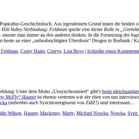
s Popkultur-Geschichtsbuch. Aus irgendeinem Grund traten die beiden o
e Hill-Valley-Verbindung: Feldman spielte eine kleine Rolle in „Gremlin
 musste man immer an den anderen denken. In die Forsetzung der leg
im heute an einer „unbeabsichtigten Überdosis“ Drogen in Burbank / Ka
 Feldman
,
Corey Haim
,
Coreys
,
Lost Boys
|
Schreibe einen Kommenta
hlung: Unter dem Motto „Unsynchronisiert“ gibt’s
beim gleichnamig
ty McFly“ Hasper
ist ebenso vertreten wie der eben von uns interview
owka
(nebenbei auch Synchronregisseur von ZidZ!) sind interessant…
die Wilson
,
Hasper
,
Mackensy
,
Marty
,
Michael Nowka
,
Nowka
,
Sven 