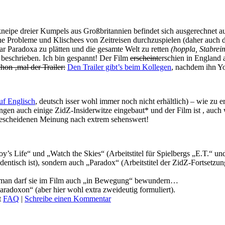
kneipe dreier Kumpels aus Großbritannien befindet sich ausgerechnet au
e Probleme und Klischees von Zeitreisen durchzuspielen (daher auch de
ar Paradoxa zu plätten und die gesamte Welt zu retten
(hoppla, Stabreim
eschrieben. Ich bin gespannt! Der Film
erscheint
erschien in England 
chon ‚mal der Trailer:
Den Trailer gibt’s beim Kollegen
, nachdem ihn Y
uf Englisch
, deutsch isser wohl immer noch nicht erhältlich) – wie zu
en auch einige ZidZ-Insiderwitze eingebaut* und der Film ist , auch w
bescheidenen Meinung nach extrem sehenswert!
’s Life“ und „Watch the Skies“ (Arbeitstitel für Spielbergs „E.T.“ u
ntisch ist), sondern auch „Paradox“ (Arbeitstitel der ZidZ-Fortsetzu
ern man darf sie im Film auch „in Bewegung“ bewundern…
 Paradoxon“ (aber hier wohl extra zweideutig formuliert).
t
FAQ
|
Schreibe einen Kommentar