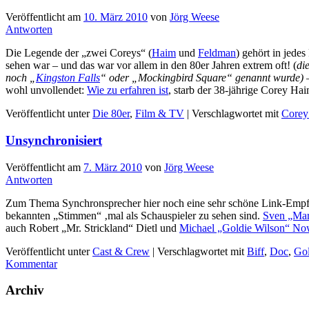
Veröffentlicht am
10. März 2010
von
Jörg Weese
Antworten
Die Legende der „zwei Coreys“ (
Haim
und
Feldman
) gehört in jede
sehen war – und das war vor allem in den 80er Jahren extrem oft! (
di
noch „
Kingston Falls
“ oder „Mockingbird Square“ genannt wurde)
–
wohl unvollendet:
Wie zu erfahren ist
, starb der 38-jährige Corey Ha
Veröffentlicht unter
Die 80er
,
Film & TV
|
Verschlagwortet mit
Corey
Unsynchronisiert
Veröffentlicht am
7. März 2010
von
Jörg Weese
Antworten
Zum Thema Synchronsprecher hier noch eine sehr schöne Link-Empfe
bekannten „Stimmen“ ‚mal als Schauspieler zu sehen sind.
Sven „Mar
auch Robert „Mr. Strickland“ Dietl und
Michael „Goldie Wilson“ N
Veröffentlicht unter
Cast & Crew
|
Verschlagwortet mit
Biff
,
Doc
,
Gol
Kommentar
Archiv