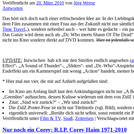
Veröffentlicht am
20. März 2010
von
Jörg Weese
Antworten
Das hört sich doch nach einer erfrischenden Idee an: In der Lieblings
dem Film zusammen mit einer Frau aus der Zukunft nicht nur sämtlich
Time Travel
„), sondern nebenbei auch – wer hätte es gedacht – ein pa
Das Ganze wird denn auch als „Dr. Who meets Shaun Of The Dead“ b
nicht ins Kino sondern direkt auf DVD kommen.
Hier ist jedenfalls s
UPDATE:
Inzwischen hab ich mir den Streifen endlich angesehen (
a
Effect“- „A Sound of Thunder“-, „Sliders“- und „Dr.-Who“-Anspielung
Endeffekt um ein Kammerspiel mit wenig „Action“ handelt, meiner 
* Hier mal nur vier, die mir auf Anhieb aufgefallen sind:
Im Kino am Anfang läuft laut den Ankündigungen nicht nur „A Boy
„Gremlins“ auftauchen, dessen Kulisse wiederum mit dem von ZidZ ide
Zitat: „Sind wir zurück?“ – „Wir sind zurück!“
Die ZidZ-Poster-Pose ist nicht nur Titelmotiv (vgl. Bild), sond
eigentlich universell: „Berühr dich nicht selbst, sonst entsteht ein
Veröffentlicht unter
Film & TV
,
Spaß
,
Zeitreisen
|
Verschlagwortet mi
Nur noch ein Corey: R.I.P. Corey Haim 1971-2010