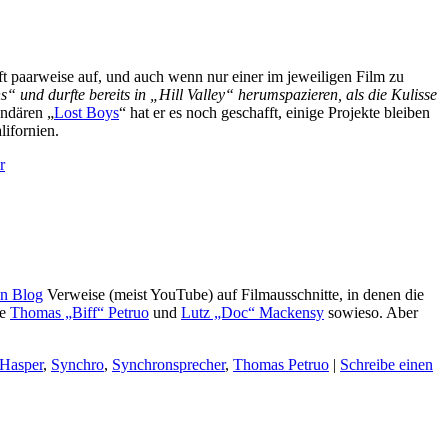
ft paarweise auf, und auch wenn nur einer im jeweiligen Film zu
s“ und durfte bereits in „Hill Valley“ herumspazieren, als die Kulisse
endären „
Lost Boys
“ hat er es noch geschafft, einige Projekte bleiben
lifornien.
r
en Blog
Verweise (meist YouTube) auf Filmausschnitte, in denen die
te
Thomas „Biff“ Petruo
und
Lutz „Doc“ Mackensy
sowieso. Aber
Hasper
,
Synchro
,
Synchronsprecher
,
Thomas Petruo
|
Schreibe einen