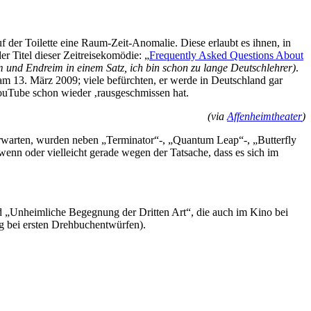
f der Toilette eine Raum-Zeit-Anomalie. Diese erlaubt es ihnen, in
r Titel dieser Zeitreisekomödie: „
Frequently Asked Questions About
 und Endreim in einem Satz, ich bin schon zu lange Deutschlehrer)
.
am 13. März 2009; viele befürchten, er werde in Deutschland gar
ouTube schon wieder ‚rausgeschmissen hat.
(via
Affenheimtheater
)
 erwarten, wurden neben „Terminator“-, „Quantum Leap“-, „Butterfly
enn oder vielleicht gerade wegen der Tatsache, dass es sich im
nd „Unheimliche Begegnung der Dritten Art“, die auch im Kino bei
ng bei ersten Drehbuchentwürfen).