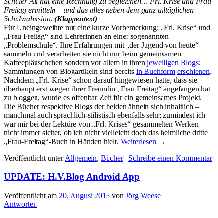
Schüler Ali hat eine Rechnung zu begleichen… Frl. Krise und Frau
Freitag ermitteln – und das alles neben dem ganz alltäglichen
Schulwahnsinn.
(Klappentext)
Für Uneingeweihte nur eine kurze Vorbemerkung: „Frl. Krise“ und
„Frau Freitag“ sind Lehrerinnen an einer sogenannten
„Problemschule“. Ihre Erfahrungen mit „der Jugend von heute“
sammeln und verarbeiten sie nicht nur beim gemeinsamen
Kaffeepläuschchen sondern vor allem in ihren
jeweiligen
Blogs
;
Sammlungen von Blogartikeln sind bereits
in Buchform
erschienen
.
Nachdem „Frl. Krise“ schon darauf hingewiesen hatte, dass sie
überhaupt erst wegen ihrer Freundin „Frau Freitag“ angefangen hat
zu bloggen, wurde es offenbar Zeit für ein gemeinsames Projekt.
Die Bücher respektive Blogs der beiden ähneln sich inhaltlich –
manchmal auch sprachlich-stilistisch ebenfalls sehr; zumindest ich
war mir bei der Lektüre von „Frl. Krises“ gesammelten Werken
nicht immer sicher, ob ich nicht vielleicht doch das heimliche dritte
„Frau-Freitag“-Buch in Händen hielt.
Weiterlesen
→
Veröffentlicht unter
Allgemein
,
Bücher
|
Schreibe einen Kommentar
UPDATE: H.V.Blog Android App
Veröffentlicht am
20. August 2013
von
Jörg Weese
Antworten