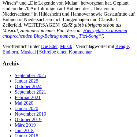
Wirsch“ und „Die Legende von Mulan“ hervorgetan hat. Geplant
sind an die 70 Aufführungen auf Bühnen des „Theaters für
Niedersachsen“ in Hildesheim und Hannover sowie Gastauftritte auf
Bühnen in Niedersachsen incl. Langenhagen und Clausthal-
Zellerfeld. WEITERSAGEN!
(ZidZ gibt’s übrigens schon als
Musical, zumindest in einer Fan-Version:
Hier geht’s zu unserem
entsprechenden Blog-Beitrag namens „Titel-Song“
!)
Veröffentlicht unter
Die 80er
,
Musik
|
Verschlagwortet mit
Beagle
,
Einhorn
,
Musical
|
Schreibe einen Kommentar
Archiv
September 2025
Januar 2025
Oktober 2024
September 2021
Februar 2021
Mai 2020
Januar 2020
November 2019
Oktober 2019
März 2019
Juni 2018
Januar 2018