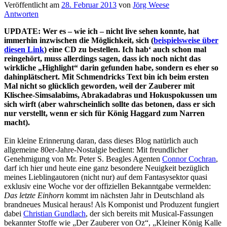
Veröffentlicht am
28. Februar 2013
von
Jörg Weese
Antworten
UPDATE: Wer es – wie ich – nicht live sehen konnte, hat
immerhin inzwischen die Möglichkeit, sich (
beispielsweise über
diesen Link
) eine CD zu bestellen. Ich hab‘ auch schon mal
reingehört, muss allerdings sagen, dass ich noch nicht das
wirkliche „Highlight“ darin gefunden habe, sondern es eher so
dahinplätschert. Mit Schmendricks Text bin ich beim ersten
Mal nicht so glücklich geworden, weil der Zauberer mit
Klischee-Simsalabims, Abrakadabras und Hokuspokussen um
sich wirft (aber wahrscheinlich sollte das betonen, dass er sich
nur verstellt, wenn er sich für König Haggard zum Narren
macht).
Ein kleine Erinnerung daran, dass dieses Blog natürlich auch
allgemeine 80er-Jahre-Nostalgie bedient: Mit freundlicher
Genehmigung von Mr. Peter S. Beagles Agenten
Connor Cochran
,
darf ich hier und heute eine ganz besondere Neuigkeit bezüglich
meines Lieblingautoren (nicht nur) auf dem Fantasysektor quasi
exklusiv eine Woche vor der offiziellen Bekanntgabe vermelden:
Das letzte Einhorn
kommt im nächsten Jahr in Deutschland als
brandneues Musical heraus! Als Komponist und Produzent fungiert
dabei
Christian Gundlach
, der sich bereits mit Musical-Fassungen
bekannter Stoffe wie „Der Zauberer von Oz“, „Kleiner König Kalle