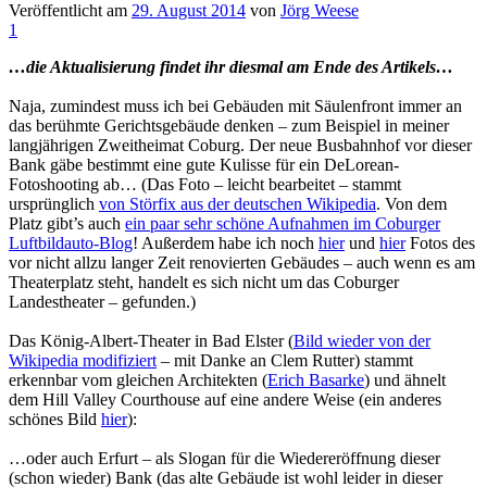
Veröffentlicht am
29. August 2014
von
Jörg Weese
1
…die Aktualisierung findet ihr diesmal am Ende des Artikels…
Naja, zumindest muss ich bei Gebäuden mit Säulenfront immer an
das berühmte Gerichtsgebäude denken – zum Beispiel in meiner
langjährigen Zweitheimat Coburg. Der neue Busbahnhof vor dieser
Bank gäbe bestimmt eine gute Kulisse für ein DeLorean-
Fotoshooting ab… (Das Foto – leicht bearbeitet – stammt
ursprünglich
von Störfix aus der deutschen Wikipedia
. Von dem
Platz gibt’s auch
ein paar sehr schöne Aufnahmen im Coburger
Luftbildauto-Blog
! Außerdem habe ich noch
hier
und
hier
Fotos des
vor nicht allzu langer Zeit renovierten Gebäudes – auch wenn es am
Theaterplatz steht, handelt es sich nicht um das Coburger
Landestheater – gefunden.)
Das König-Albert-Theater in Bad Elster (
Bild wieder von der
Wikipedia modifiziert
– mit Danke an Clem Rutter) stammt
erkennbar vom gleichen Architekten (
Erich Basarke
) und ähnelt
dem Hill Valley Courthouse auf eine andere Weise (ein anderes
schönes Bild
hier
):
…oder auch Erfurt – als Slogan für die Wiedereröffnung dieser
(schon wieder) Bank (das alte Gebäude ist wohl leider in dieser