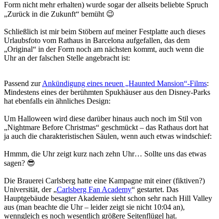
Form nicht mehr erhalten) wurde sogar der allseits beliebte Spruch
„Zurück in die Zukunft“ bemüht 😉
Schließlich ist mir beim Stöbern auf meiner Festplatte auch dieses
Urlaubsfoto vom Rathaus in Barcelona aufgefallen, das dem
„Original“ in der Form noch am nächsten kommt, auch wenn die
Uhr an der falschen Stelle angebracht ist:
Passend zur
Ankündigung eines neuen „Haunted Mansion“-Films
:
Mindestens eines der berühmten Spukhäuser aus den Disney-Parks
hat ebenfalls ein ähnliches Design:
Um Halloween wird diese darüber hinaus auch noch im Stil von
„Nightmare Before Christmas“ geschmückt – das Rathaus dort hat
ja auch die charakteristischen Säulen, wenn auch etwas windschief:
Hmmm, die Uhr zeigt kurz nach zehn Uhr… Sollte uns das etwas
sagen? 😎
Die Brauerei Carlsberg hatte eine Kampagne mit einer (fiktiven?)
Universität, der „
Carlsberg Fan Academy
“ gestartet. Das
Hauptgebäude besagter Akademie sieht schon sehr nach Hill Valley
aus (man beachte die Uhr – leider zeigt sie nicht 10:04 an),
wenngleich es noch wesentlich größere Seitenflügel hat.