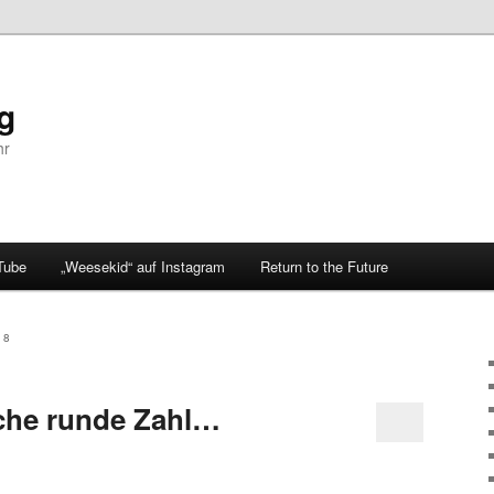
og
hr
Tube
„Weesekid“ auf Instagram
Return to the Future
18
che runde Zahl…