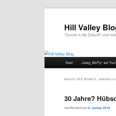
Zum
Zum
primären
sekundären
Inhalt
Inhalt
Hill Valley Bl
springen
springen
"Zurück in die Zukunft" und me
Hauptmenü
Start
„Joerg_McFly“ auf You
ARCHIV DES MONATS:
JANUAR 20
30 Jahre? Hübs
Veröffentlicht am
6. Januar 2018