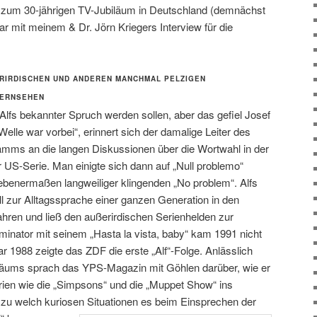
Alf zum 30-jährigen TV-Jubiläum in Deutschland (demnächst
ar mit meinem & Dr. Jörn Kriegers Interview für die
ERIRDISCHEN UND ANDEREN MANCHMAL PELZIGEN L
ERNSEHEN
 Alfs bekannter Spruch werden sollen, aber das gefiel Josef
 Welle war vorbei“, erinnert sich der damalige Leiter des
mms an die langen Diskussionen über die Wortwahl in der
 US-Serie. Man einigte sich dann auf „Null problemo“
gebenermaßen langweiliger klingenden „No problem“. Alfs
l zur Alltagssprache einer ganzen Generation in den
ahren und ließ den außerirdischen Serienhelden zur
minator mit seinem „Hasta la vista, baby“ kam 1991 nicht
 1988 zeigte das ZDF die erste „Alf“-Folge. Anlässlich
iläums sprach das YPS-Magazin mit Göhlen darüber, wie er
erien wie die „Simpsons“ und die „Muppet Show“ ins
zu welch kuriosen Situationen es beim Einsprechen der