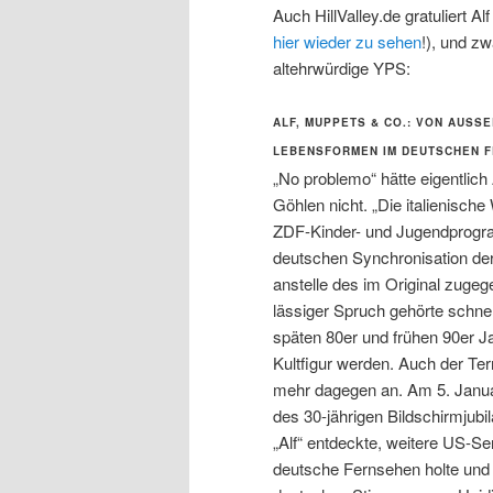
Auch HillValley.de gratuliert 
hier wieder zu sehen
!), und zw
altehrwürdige YPS:
ALF, MUPPETS & CO.: VON AUSS
EBENSFORMEN IM DEUTSCHEN F
„No problemo“ hätte eigentlich
Göhlen nicht. „Die italienische
ZDF-Kinder- und Jugendprogra
deutschen Synchronisation der
anstelle des im Original zuge
lässiger Spruch gehörte schnel
späten 80er und frühen 90er J
Kultfigur werden. Auch der Ter
mehr dagegen an. Am 5. Januar
des 30-jährigen Bildschirmjub
„Alf“ entdeckte, weitere US-S
deutsche Fernsehen holte und 