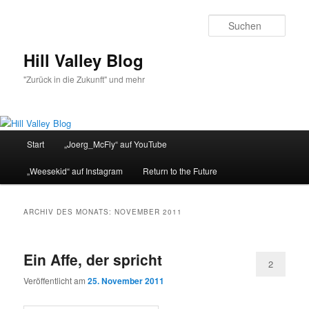
Zum
Zum
primären
sekundären
Such
Inhalt
Inhalt
springen
springen
Hill Valley Blog
"Zurück in die Zukunft" und mehr
Hauptmenü
Start
„Joerg_McFly“ auf YouTube
„Weesekid“ auf Instagram
Return to the Future
ARCHIV DES MONATS:
NOVEMBER 2011
Ein Affe, der spricht
2
Veröffentlicht am
25. November 2011