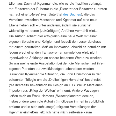
Ellen aus Dachnat-Kgenmar, die, wie es die Tradition verlangt,
mit Einsetzen der Pubertät in die „Dienste“ der Besatzer zu treten
hat, auf einer „Reise“ (vgl. Untertitel
des Buches
), die das
Verhältnis zwischen Menschen und Kgenmar auf eine neue
Ebene heben soll – unter anderem, indem sie zunächst
widerwillig mit deren (zukünftigem) Anführer vermählt wird…
Die Autorin schafft hier erfolgreich eine neue Welt mit einer
eigenen Sprache und Religion und fesselt den Leser durchaus
mit einem gerüttelten Maß an Innovation, obwohl es natürlich mit
jedem erscheinenden Fantasyroman schwieriger wird, nicht
irgendwelche Anklänge an andere bekannte Werke zu wecken.
So war meine erste Assoziation bei den die Menschen auf ihrem
eigenen Planeten zur zweitklassigen Lebensform werden
lassenden Kgenmar die Situation, die John Christopher in der
bekannten Trilogie um die „Dreibeinigen Herrscher“ beschreibt
(die ihrerseits bekanntlich im Design an H.G. Wells‘ Marsianer-
Tripoden aus „Krieg der Welten“ erinnern). Andere Passagen
ließen mich an Frank Herberts „Wüstenplaneten“ denken,
insbesondere wenn die Autorin (im Glossar immerhin vorbildlich
erklärte und in sich schlüssige) religiöse Vorstellungen der
Kgenmar einfließen ließ; ich hätte mich zeitweise kaum