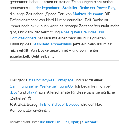
genommen haben, kamen an seinen Zeichnungen nicht vorbei –
spätestens mit
der legendären „Starkiller“-Reihe der Power Play
,
die lange Zeit neben „Space Rat“ von
Mathias Neumann
DIE
Definitionsmacht von Nerd-Humor darstellte. Rolf Boyke ist
immer noch aktiv, auch wenn es besagte Zeitschriften nicht mehr
gibt, und dank der Vermittlung
eines guten Freundes
und
Comiczeichners
hat sich mit einer mehr als nur signierten
Fassung des
Starkiller-Sammelbands
jetzt ein Nerd-Traum für
mich erfüllt: Von Boyke gezeichnet – und von Trantor
abgefackelt. Seht selbst…
Hier geht’s
zu Rolf Boykes Homepage
und hier zu einer
Sammlung seiner Werke bei ToonsUp
! Ich bedanke mich bei
„
Boy
“ und „
Java
“ aufs Allerschärfste für diese ganz persönliche
„Zeitreise“ 😎
P.S.
ZidZ-Bezug:
In Bild 3 dieser Episode
wird der Flux-
Kompensator erwähnt…
Veröffentlicht unter
Die 80er
,
Die 90er
,
Spaß
|
1
Antwort