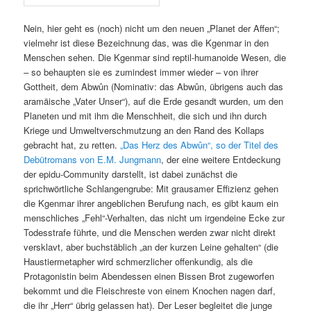
Nein, hier geht es (noch) nicht um den neuen „Planet der Affen“;
vielmehr ist diese Bezeichnung das, was die Kgenmar in den
Menschen sehen. Die Kgenmar sind reptil-humanoide Wesen, die
– so behaupten sie es zumindest immer wieder – von ihrer
Gottheit, dem Abwûn (Nominativ: das Abwûn, übrigens auch das
aramäische „Vater Unser“), auf die Erde gesandt wurden, um den
Planeten und mit ihm die Menschheit, die sich und ihn durch
Kriege und Umweltverschmutzung an den Rand des Kollaps
gebracht hat, zu retten.
„Das Herz des Abwûn“, so der Titel des
Debütromans von E.M. Jungmann
, der eine weitere Entdeckung
der epidu-Community darstellt, ist dabei zunächst die
sprichwörtliche Schlangengrube: Mit grausamer Effizienz gehen
die Kgenmar ihrer angeblichen Berufung nach, es gibt kaum ein
menschliches „Fehl“-Verhalten, das nicht um irgendeine Ecke zur
Todesstrafe führte, und die Menschen werden zwar nicht direkt
versklavt, aber buchstäblich „an der kurzen Leine gehalten“ (die
Haustiermetapher wird schmerzlicher offenkundig, als die
Protagonistin beim Abendessen einen Bissen Brot zugeworfen
bekommt und die Fleischreste von einem Knochen nagen darf,
die ihr „Herr“ übrig gelassen hat). Der Leser begleitet die junge