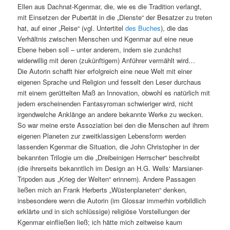
Ellen aus Dachnat-Kgenmar, die, wie es die Tradition verlangt,
mit Einsetzen der Pubertät in die „Dienste“ der Besatzer zu treten
hat, auf einer „Reise“ (vgl. Untertitel
des Buches
), die das
Verhältnis zwischen Menschen und Kgenmar auf eine neue
Ebene heben soll – unter anderem, indem sie zunächst
widerwillig mit deren (zukünftigem) Anführer vermählt wird…
Die Autorin schafft hier erfolgreich eine neue Welt mit einer
eigenen Sprache und Religion und fesselt den Leser durchaus
mit einem gerüttelten Maß an Innovation, obwohl es natürlich mit
jedem erscheinenden Fantasyroman schwieriger wird, nicht
irgendwelche Anklänge an andere bekannte Werke zu wecken.
So war meine erste Assoziation bei den die Menschen auf ihrem
eigenen Planeten zur zweitklassigen Lebensform werden
lassenden Kgenmar die Situation, die John Christopher in der
bekannten Trilogie um die „Dreibeinigen Herrscher“ beschreibt
(die ihrerseits bekanntlich im Design an H.G. Wells‘ Marsianer-
Tripoden aus „Krieg der Welten“ erinnern). Andere Passagen
ließen mich an Frank Herberts „Wüstenplaneten“ denken,
insbesondere wenn die Autorin (im Glossar immerhin vorbildlich
erklärte und in sich schlüssige) religiöse Vorstellungen der
Kgenmar einfließen ließ; ich hätte mich zeitweise kaum