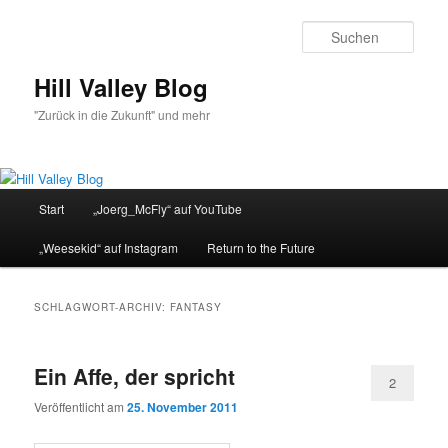
Zum
Zum
primären
sekundären
Such
Inhalt
Inhalt
springen
springen
Hill Valley Blog
"Zurück in die Zukunft" und mehr
Hauptmenü
Start
„Joerg_McFly“ auf YouTube
„Weesekid“ auf Instagram
Return to the Future
SCHLAGWORT-ARCHIV:
FANTASY
Ein Affe, der spricht
2
Veröffentlicht am
25. November 2011