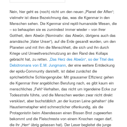
Nein, hier geht es (noch) nicht um den neuen „Planet der Affen“;
vielmehr ist diese Bezeichnung das, was die Kgenmar in den
Menschen sehen. Die Kgenmar sind reptil-humanoide Wesen, die
– so behaupten sie es zumindest immer wieder – von ihrer
Gottheit, dem Abwûn (Nominativ: das Abwûn, übrigens auch das
aramäische „Vater Unser“), auf die Erde gesandt wurden, um den
Planeten und mit ihm die Menschheit, die sich und ihn durch
Kriege und Umweltverschmutzung an den Rand des Kollaps
gebracht hat, zu retten.
„Das Herz des Abwûn“, so der Titel des
Debütromans von E.M. Jungmann
, der eine weitere Entdeckung
der epidu-Community darstellt, ist dabei zunächst die
sprichwörtliche Schlangengrube: Mit grausamer Effizienz gehen
die Kgenmar ihrer angeblichen Berufung nach, es gibt kaum ein
menschliches „Fehl“-Verhalten, das nicht um irgendeine Ecke zur
Todesstrafe führte, und die Menschen werden zwar nicht direkt
versklavt, aber buchstäblich „an der kurzen Leine gehalten“ (die
Haustiermetapher wird schmerzlicher offenkundig, als die
Protagonistin beim Abendessen einen Bissen Brot zugeworfen
bekommt und die Fleischreste von einem Knochen nagen darf,
die ihr „Herr“ übrig gelassen hat). Der Leser begleitet die junge