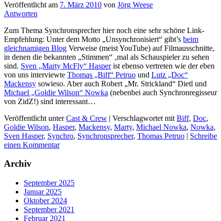
Veröffentlicht am
7. März 2010
von
Jörg Weese
Antworten
Zum Thema Synchronsprecher hier noch eine sehr schöne Link-
Empfehlung: Unter dem Motto „Unsynchronisiert“ gibt’s
beim
gleichnamigen Blog
Verweise (meist YouTube) auf Filmausschnitte,
in denen die bekannten „Stimmen“ ‚mal als Schauspieler zu sehen
sind.
Sven „Marty McFly“ Hasper
ist ebenso vertreten wie der eben
von uns interviewte
Thomas „Biff“ Petruo
und
Lutz „Doc“
Mackensy
sowieso. Aber auch Robert „Mr. Strickland“ Dietl und
Michael „Goldie Wilson“ Nowka
(nebenbei auch Synchronregisseur
von ZidZ!) sind interessant…
Veröffentlicht unter
Cast & Crew
|
Verschlagwortet mit
Biff
,
Doc
,
Goldie Wilson
,
Hasper
,
Mackensy
,
Marty
,
Michael Nowka
,
Nowka
,
Sven Hasper
,
Synchro
,
Synchronsprecher
,
Thomas Petruo
|
Schreibe
einen Kommentar
Archiv
September 2025
Januar 2025
Oktober 2024
September 2021
Februar 2021