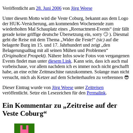
Veröffentlicht am
28. Juni 2006
von
Jörg Weese
Unter diesem Motto wird die Veste Coburg, bekannt aus dem Logo
der HUK-Versicherung, am kommenden Wochenende zum
wiederholten Mal Schauplatz eines „Reenactment-Events“ (mir fällt
gerade keine griffige deutsche Übersetzung ein, sorry 🙄 ). Diesmal
geht die Reise mit dem Thema „Wider die Feste!“
(sic)
auf die
belagerte Burg im 15. und 17. Jahrhundert und zeigt „den
Belagerungsalltag mit all seinen Mühen und Problemen“
(Originaltext Prospekt)
. Nähere Infos sowie Fotos von vergangenen
Events findet man unter
diesem Link
. Kann sein, dass ich auch mal
vorbeischaue, vor allem nachdem ich es immer noch nicht geschafft
habe, an eine echte Zeitmaschine ranzukommen. Solange man nicht
versucht, mich als Ketzer auf dem Scheiterhaufen zu verbrennen 😎
Dieser Eintrag wurde von
Jörg Weese
unter
Zeitreisen
veröffentlicht. Setze ein Lesezeichen für den
Permalink
.
Ein Kommentar zu „
Zeitreise auf der
Veste Coburg
“