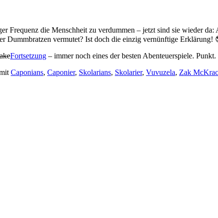
er Frequenz die Menschheit zu verdummen – jetzt sind sie wieder da:
r Dummbratzen vermutet? Ist doch die einzig vernünftige Erklärung! 
ake
Fortsetzung
– immer noch eines der besten Abenteuerspiele. Punkt.
mit
Caponians
,
Caponier
,
Skolarians
,
Skolarier
,
Vuvuzela
,
Zak McKrac