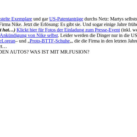
astelte Exemplare
und gar
US-Patentanträge
durchs Netz: Martys selbst
rma Nike. Jetzt die Erlösung: Es gibt sie. Und sogar einige Jahre früh
t hat…)
Klickt hier für Fotos der Einladung zum Presse-Event
(inkl. w
lle Ankündigung von Nike selbst
. Leider werden die Dinger nur in die US
eLorean
– und „
Proto-BTTF-Schuhe
„, die die Firma in den letzten Jah
ert…
NDEN AUTOS? WAS IST MIT MR.FUSION?