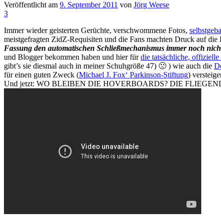
Veröffentlicht am
9. September 2011
von
Jörg Weese
3
Immer wieder geisterten Gerüchte, verschwommene Fotos,
selbstgeb
meistgefragten ZidZ-Requisiten und die Fans machten Druck auf die Fi
Fassung den automatischen Schließmechanismus immer noch nich
und Blogger bekommen haben und hier für
die tatsächliche, offizie
gibt’s sie diesmal auch in meiner Schuhgröße 47) 🙁 ) wie auch die
D
für einen guten Zweck (
Michael J. Fox‘ Parkinson-Stiftung
) versteig
Und jetzt: WO BLEIBEN DIE HOVERBOARDS? DIE FLIEGE