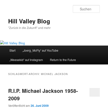
Zum
Zum
primären
sekundären
Such
Inhalt
Inhalt
springen
springen
Hill Valley Blog
"Zurück in die Zukunft" und mehr
Hauptmenü
Start
„Joerg_McFly“ auf YouTube
„Weesekid“ auf Instagram
Return to the Future
SCHLAGWORT-ARCHIV:
MICHAEL JACKSON
R.I.P. Michael Jackson 1958-
2009
Veröffentlicht am
26. Juni 2009