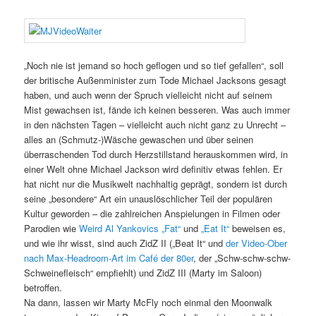
„Noch nie ist jemand so hoch geflogen und so tief gefallen“, soll
der britische Außenminister zum Tode Michael Jacksons gesagt
haben, und auch wenn der Spruch vielleicht nicht auf seinem
Mist gewachsen ist, fände ich keinen besseren. Was auch immer
in den nächsten Tagen – vielleicht auch nicht ganz zu Unrecht –
alles an (Schmutz-)Wäsche gewaschen und über seinen
überraschenden Tod durch Herzstillstand herauskommen wird, in
einer Welt ohne Michael Jackson wird definitiv etwas fehlen. Er
hat nicht nur die Musikwelt nachhaltig geprägt, sondern ist durch
seine „besondere“ Art ein unauslöschlicher Teil der populären
Kultur geworden – die zahlreichen Anspielungen in Filmen oder
Parodien wie
Weird Al Yankovics „Fat“
und
„Eat It“
beweisen es,
und wie ihr wisst, sind auch ZidZ II („Beat It“ und
der Video-Ober
nach Max-Headroom-Art im Café der 80er
, der „Schw-schw-schw-
Schweinefleisch“ empfiehlt) und ZidZ III (Marty im Saloon)
betroffen.
Na dann, lassen wir Marty McFly noch einmal den Moonwalk