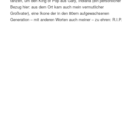
tanzen, um den King of Pop aus Gary, Indiana (ein persönlicher
Bezug hier: aus dem Ort kam auch mein vermutlicher
Großvater), eine Ikone der in den 80ern aufgewachsenen
Generation – mit anderen Worten auch meiner – zu ehren: R.I.P.