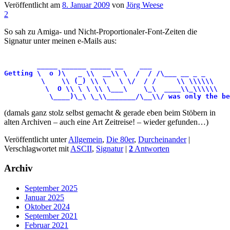
Veröffentlicht am
8. Januar 2009
von
Jörg Weese
2
So sah zu Amiga- und Nicht-Proportionaler-Font-Zeiten die
Signatur unter meinen e-Mails aus:
        _____ ______ _____ __    ___ 

Getting \  o )\   _ \\  __\\ \  /  / /\___ __ _ _

         \    \\ (_) \\ \   \ \/  / /     \\ \\\\\\ 

          \  O \\ \ \ \\ \___\    \_\  ____\\_\\\\\\

           \____)\_\ \_\\_______/\__\\/ was only the be
(damals ganz stolz selbst gemacht & gerade eben beim Stöbern in
alten Archiven – auch eine Art Zeitreise! – wieder gefunden…)
Veröffentlicht unter
Allgemein
,
Die 80er
,
Durcheinander
|
Verschlagwortet mit
ASCII
,
Signatur
|
2
Antworten
Archiv
September 2025
Januar 2025
Oktober 2024
September 2021
Februar 2021