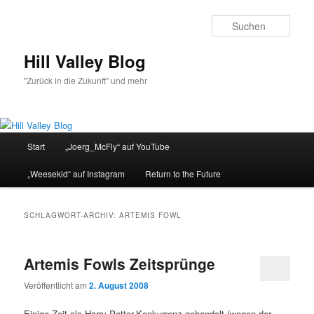
Zum
Zum
primären
sekundären
Such
Inhalt
Inhalt
springen
springen
Hill Valley Blog
"Zurück in die Zukunft" und mehr
Hauptmenü
Start
„Joerg_McFly“ auf YouTube
„Weesekid“ auf Instagram
Return to the Future
SCHLAGWORT-ARCHIV:
ARTEMIS FOWL
Artemis Fowls Zeitsprünge
Veröffentlicht am
2. August 2008
Einige Zeit als Harry-Potter-Konkurrenz gehandelt (wegen der