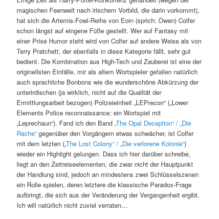
magischen Feenwelt nach irischem Vorbild, die darin vorkommt),
hat sich die Artemis-Fowl-Reihe von Eoin (sprich: Owen) Colfer
schon längst auf eingene Füße gestellt. Wer auf Fantasy mit
einer Prise Humor steht wird von Colfer auf andere Weise als von
Terry Pratchett, der ebenfalls in diese Kategorie fällt, sehr gut
bedient. Die Kombination aus High-Tech und Zauberei ist eine der
originellsten Einfälle, mir als altem Wortspieler gefallen natürlich
auch sprachliche Bonbons wie die wunderschöne Abkürzung der
unterirdischen (ja wirklich, nicht auf die Qualität der
Ermittlungsarbeit bezogen) Polizeieinheit „LEPrecon“ („Lower
Elements Police reconnaissance; ein Wortspiel mit
„Leprechaun“). Fand ich den Band
„The Opal Deception“ / „Die
Rache“
gegenüber den Vorgängern etwas schwächer, ist Colfer
mit dem letzten (
„The Lost Colony“ / „Die verlorene Kolonie“
)
wieder ein Highlight gelungen. Dass ich hier darüber schreibe,
liegt an den Zeitreiseelementen, die zwar nicht der Hauptpunkt
der Handlung sind, jedoch an mindestens zwei Schlüsselszenen
ein Rolle spielen, deren letztere die klassische Paradox-Frage
aufbringt, die sich aus der Veränderung der Vergangenheit ergibt.
Ich will natürlich nicht zuviel verraten…