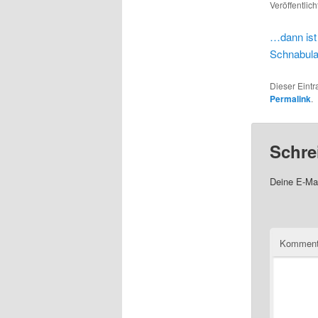
Veröffentlic
…dann ist
Schnabul
Dieser Eint
Permalink
.
Schre
Deine E-Mai
Komment