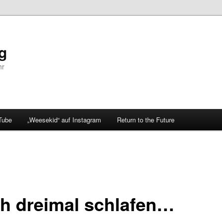
og
hr
Tube
„Weesekid“ auf Instagram
Return to the Future
h dreimal schlafen…