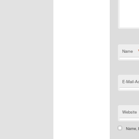
Name
E-Mail-A
Website
Name, E