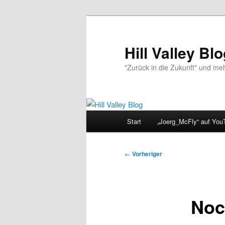
Zum
primären
Inhalt
Hill Valley Bl
springen
"Zurück in die Zukunft" und me
Hauptmenü
Start
„Joerg_McFly“ auf You
Beitragsnavigation
←
Vorheriger
Noc