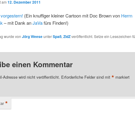
ht am
12. Dezember 2011
 vorgestern!
(Ein knuffiger kleiner Cartoon mit Doc Brown von
Herrn
ak
– mit Dank an
JaVa
fürs Finden!)
rag wurde von
Jörg Weese
unter
Spaß
,
ZidZ
veröffentlicht. Setze ein Lesezeichen f
ibe einen Kommentar
*
l-Adresse wird nicht veröffentlicht.
Erforderliche Felder sind mit
markiert
*
ar