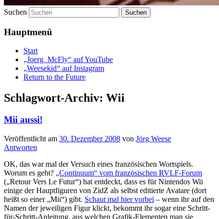
Suchen
Hauptmenü
Start
„Joerg_McFly“ auf YouTube
„Weesekid“ auf Instagram
Return to the Future
Schlagwort-Archiv:
Wii
Mii aussi!
Veröffentlicht am
30. Dezember 2008
von
Jörg Weese
Antworten
OK, das war mal der Versuch eines französischen Wortspiels.
Worum es geht?
„Continuum“ vom französischen RVLF-Forum
(„Retour Vers Le Futur“) hat entdeckt, dass es für Nintendos Wii
einige der Hauptfiguren von ZidZ als selbst editierte Avatare (dort
heißt so einer „Mii“) gibt.
Schaut mal hier vorbei
– wenn ihr auf den
Namen der jeweiligen Figur klickt, bekommt ihr sogar eine Schritt-
für-Schritt-Anleitung, aus welchen Grafik-Elementen man sie