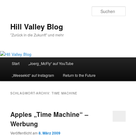
Zum
Zum
primären
sekundären
Such
Inhalt
Inhalt
springen
springen
Hill Valley Blog
"Zurück in die Zukunft" und mehr
Hauptmenü
Start
„Joerg_McFly“ auf YouTube
„Weesekid“ auf Instagram
Return to the Future
SCHLAGWORT-ARCHIV:
TIME MACHINE
Apples „Time Machine“ –
Werbung
Veröffentlicht am
8. März 2009