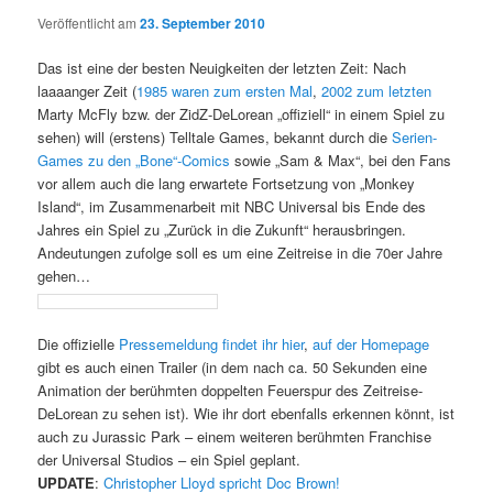
Veröffentlicht am
23. September 2010
Das ist eine der besten Neuigkeiten der letzten Zeit: Nach
laaaanger Zeit (
1985 waren zum ersten Mal
,
2002 zum letzten
Marty McFly bzw. der ZidZ-DeLorean „offiziell“ in einem Spiel zu
sehen) will (erstens) Telltale Games, bekannt durch die
Serien-
Games zu den „Bone“-Comics
sowie „Sam & Max“, bei den Fans
vor allem auch die lang erwartete Fortsetzung von „Monkey
Island“, im Zusammenarbeit mit NBC Universal bis Ende des
Jahres ein Spiel zu „Zurück in die Zukunft“ herausbringen.
Andeutungen zufolge soll es um eine Zeitreise in die 70er Jahre
gehen…
Die offizielle
Pressemeldung findet ihr hier
,
auf der Homepage
gibt es auch einen Trailer (in dem nach ca. 50 Sekunden eine
Animation der berühmten doppelten Feuerspur des Zeitreise-
DeLorean zu sehen ist). Wie ihr dort ebenfalls erkennen könnt, ist
auch zu Jurassic Park – einem weiteren berühmten Franchise
der Universal Studios – ein Spiel geplant.
UPDATE
:
Christopher Lloyd spricht Doc Brown!