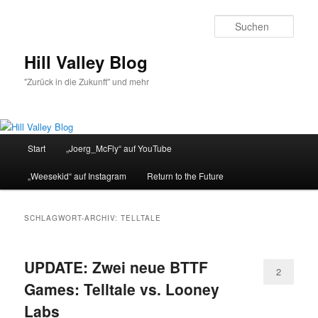
Zum
Zum
primären
sekundären
Such
Inhalt
Inhalt
springen
springen
Hill Valley Blog
"Zurück in die Zukunft" und mehr
Hauptmenü
Start
„Joerg_McFly“ auf YouTube
„Weesekid“ auf Instagram
Return to the Future
SCHLAGWORT-ARCHIV:
TELLTALE
UPDATE: Zwei neue BTTF
2
Games: Telltale vs. Looney
Labs