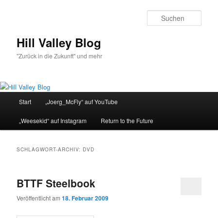
Zum
Zum
primären
sekundären
Such
Inhalt
Inhalt
springen
springen
Hill Valley Blog
"Zurück in die Zukunft" und mehr
Hauptmenü
Start
„Joerg_McFly“ auf YouTube
„Weesekid“ auf Instagram
Return to the Future
SCHLAGWORT-ARCHIV:
DVD
BTTF Steelbook
Veröffentlicht am
18. Februar 2009