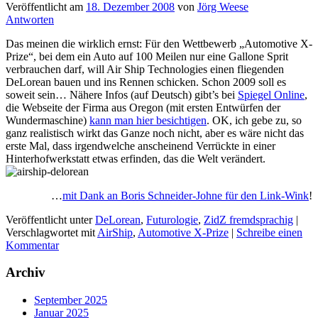
Veröffentlicht am
18. Dezember 2008
von
Jörg Weese
Antworten
Das meinen die wirklich ernst: Für den Wettbewerb „Automotive X-
Prize“, bei dem ein Auto auf 100 Meilen nur eine Gallone Sprit
verbrauchen darf, will Air Ship Technologies einen fliegenden
DeLorean bauen und ins Rennen schicken. Schon 2009 soll es
soweit sein… Nähere Infos (auf Deutsch) gibt’s bei
Spiegel Online
,
die Webseite der Firma aus Oregon (mit ersten Entwürfen der
Wundermaschine)
kann man hier besichtigen
. OK, ich gebe zu, so
ganz realistisch wirkt das Ganze noch nicht, aber es wäre nicht das
erste Mal, dass irgendwelche anscheinend Verrückte in einer
Hinterhofwerkstatt etwas erfinden, das die Welt verändert.
…
mit Dank an Boris Schneider-Johne für den Link-Wink
!
Veröffentlicht unter
DeLorean
,
Futurologie
,
ZidZ fremdsprachig
|
Verschlagwortet mit
AirShip
,
Automotive X-Prize
|
Schreibe einen
Kommentar
Archiv
September 2025
Januar 2025