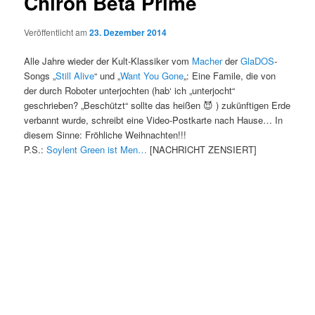
Chiron Beta Prime
Veröffentlicht am
23. Dezember 2014
Alle Jahre wieder der Kult-Klassiker vom
Macher
der
GlaDOS
-
Songs „
Still Alive
“ und „
Want You Gone
„: Eine Famile, die von
der durch Roboter unterjochten (hab‘ ich „unterjocht“
geschrieben? „Beschützt“ sollte das heißen 😈 ) zukünftigen Erde
verbannt wurde, schreibt eine Video-Postkarte nach Hause… In
diesem Sinne: Fröhliche Weihnachten!!!
P.S.:
Soylent Green ist Men…
[NACHRICHT ZENSIERT]