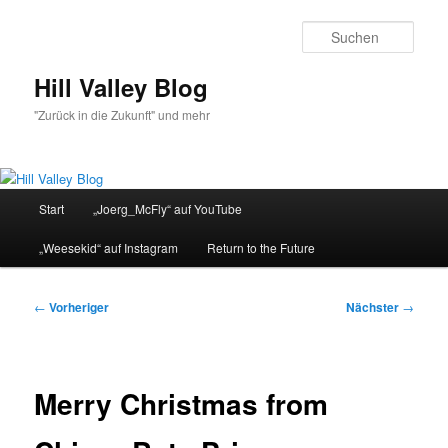
Zum
primären
Such
Inhalt
springen
Hill Valley Blog
"Zurück in die Zukunft" und mehr
Hauptmenü
Start
„Joerg_McFly“ auf YouTube
„Weesekid“ auf Instagram
Return to the Future
Beitragsnavigation
←
Vorheriger
Nächster
→
Merry Christmas from