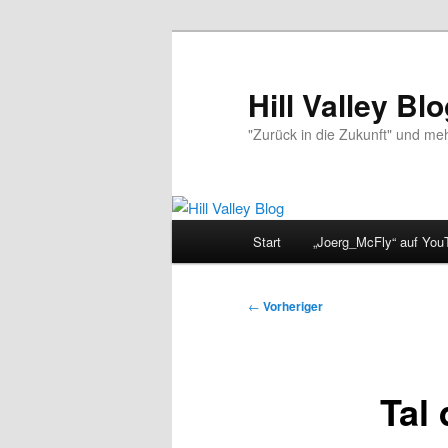
Zum
primären
Inhalt
Hill Valley Bl
springen
"Zurück in die Zukunft" und me
Hauptmenü
Start
„Joerg_McFly“ auf You
Beitragsnavigation
←
Vorheriger
Tal 