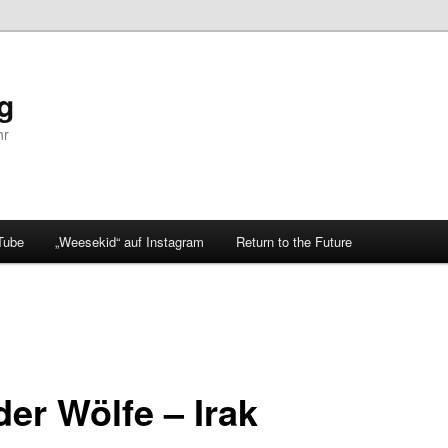
og
hr
Tube
„Weesekid“ auf Instagram
Return to the Future
der Wölfe – Irak