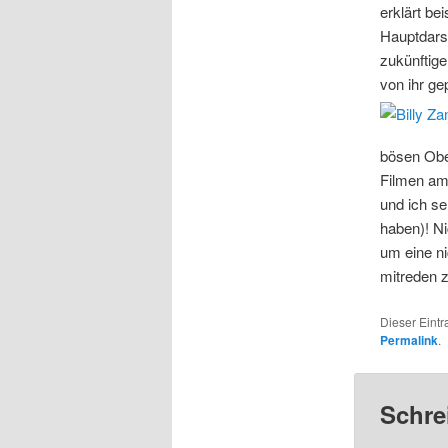
erklärt be
Hauptdarst
zukünftige
von ihr ge
bösen Obe
Filmen am 
und ich s
haben)! Ni
um eine ni
mitreden 
Dieser Eint
Permalink
.
Schre