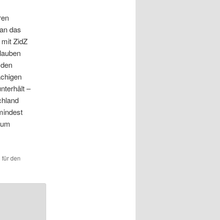
ren
ran das
 mit ZidZ
glauben
 den
achigen
nterhält –
chland
mindest
, um
 für den