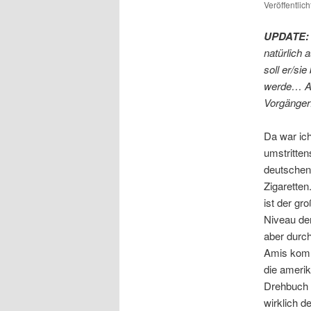
Veröffentlic
UPDATE:
natürlich
soll er/si
werde… Au
Vorgänger
Da war ich
umstritten
deutschen 
Zigarette
ist der gr
Niveau de
aber durch
Amis komm
die amerik
Drehbuch 
wirklich d