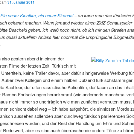
ht am
31. Januar 2011
Ein neuer Kinofilm, ein neuer Skandal
– so kann man das türkische 
 auch bekannt machen. Wenn jemand wieder einen ZidZ-Schauspieler v
e bitte Bescheid geben; ich weiß noch nicht, ob ich mir den Streifen a
s quasi aktuellem Anlass hier nochmal die ursprüngliche Blogmeld
:
 also gestern abend in einem der
sten Filme der letzten Zeit. Türkisch mit
Untertiteln, keine Trailer davor, aber dafür sinnigerweise Werbung für
n. Außer zwei Kollegen und einem halben Dutzend türkischstämmiger 
oße Saal leer, der offen rassistische Actionfilm, der kaum an das inhalt
r Rambo-Fortsetzungen herankommt (wie andernorts manchmal verlau
aus nicht immer so unerträglich wie man zunächst vermuten muss. K
en schlecht dabei weg – ich habe aufgehört, die sinnlosen Morde zu
anisch aussehen sollenden aber durchweg türkisch parlierenden Sold
geschrieben wurden, und der Rest der Handlung um Ehre und Sühne i
er Rede wert, aber es sind auch überraschende andere Töne zu höre