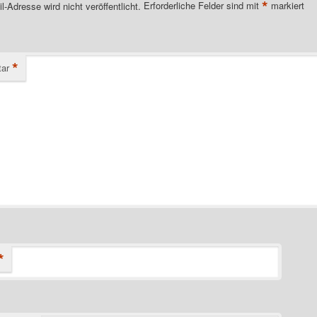
*
l-Adresse wird nicht veröffentlicht.
Erforderliche Felder sind mit
markiert
*
ar
*