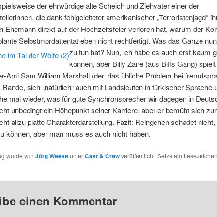
ispielsweise der ehrwürdige alte Scheich und Ziehvater einer der
ellerinnen, die dank fehlgeleiteter amerikanischer „Terroristenjagd“ ih
n Ehemann direkt auf der Hochzeitsfeier verloren hat, warum der Ko
plante Selbstmordattentat eben nicht rechtfertigt. Was das Ganze nun
zu tun hat?
Nun, ich habe es auch erst kaum 
können, aber Billy Zane (aus Biffs Gang) spielt
r-Ami Sam William Marshall (der, das übliche Problem bei fremdspr
Rande, sich „natürlich“ auch mit Landsleuten in türkischer Sprache u
ehe mal wieder, was für gute Synchronsprecher wir dagegen in Deuts
cht unbedingt ein Höhepunkt seiner Karriere, aber er bemüht sich zu
cht allzu platte Charakterdarstellung. Fazit: Reingehen schadet nicht
zu können, aber man muss es auch nicht haben.
rag wurde von
Jörg Weese
unter
Cast & Crew
veröffentlicht. Setze ein Lesezeichen
ibe einen Kommentar