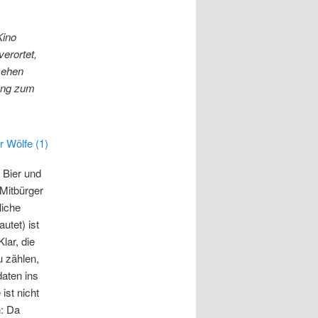
Kino
erortet,
nsehen
ung zum
 Bier und
Mitbürger
liche
tet) ist
lar, die
 zählen,
aten ins
st nicht
n: Da