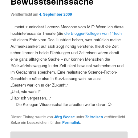
Bewusstseinssache
Veröffentlicht am
4. September 2009
…meint zumindest Lorenzo Maccone vom MIT: Wenn ich diese
hochinteressante Theorie (die
die Blogger-Kollegen von 11tech
mit einem Foto vom Doc illustriert haben, was natürlich meine
Aufmerksamkeit auf sich zog) richtig verstehe, fließt die Zeit
schon immer in beide Richtungen und Zeitreisen wären damit
eine ganz alltägliche Sache – nur können Menschen die
Rückwärtsbewegung in der Zeit nicht bewusst wahrnehmen und
im Gedächtnis speichern. Eine realistische Science-Fiction-
Geschichte sähe also in Kurzfassung wohl so aus:
„Gestern war ich in der Zukunft.“
„Und, wie war’s?“
„Hab‘ ich vergessen…“
— Die Kollegen Wissenschaftler arbeiten weiter daran 😉
Dieser Eintrag wurde von
Jörg Weese
unter
Zeitreisen
veröffentlicht.
Setze ein Lesezeichen für den
Permalink
.