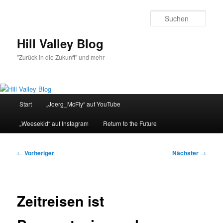
Zum
primären
Such
Inhalt
springen
Hill Valley Blog
"Zurück in die Zukunft" und mehr
Hauptmenü
Start
„Joerg_McFly“ auf YouTube
„Weesekid“ auf Instagram
Return to the Future
Beitragsnavigation
←
Vorheriger
Nächster
→
Zeitreisen ist