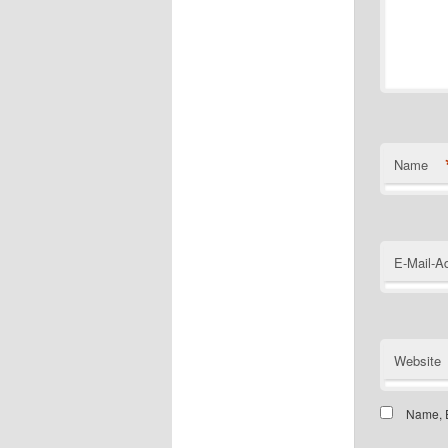
Name
E-Mail-A
Website
Name, E