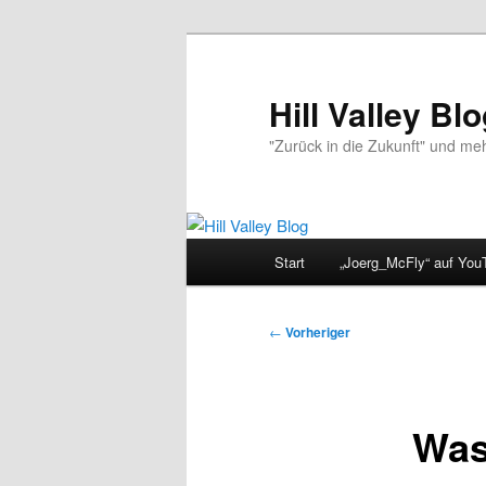
Zum
primären
Inhalt
Hill Valley Bl
springen
"Zurück in die Zukunft" und me
Hauptmenü
Start
„Joerg_McFly“ auf You
Beitragsnavigation
←
Vorheriger
Was