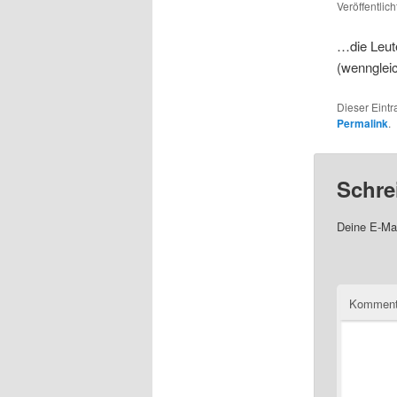
Veröffentlic
…die Leute
(wennglei
Dieser Eint
Permalink
.
Schre
Deine E-Mai
Komment