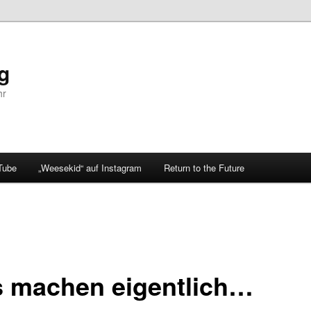
og
hr
Tube
„Weesekid“ auf Instagram
Return to the Future
 machen eigentlich…