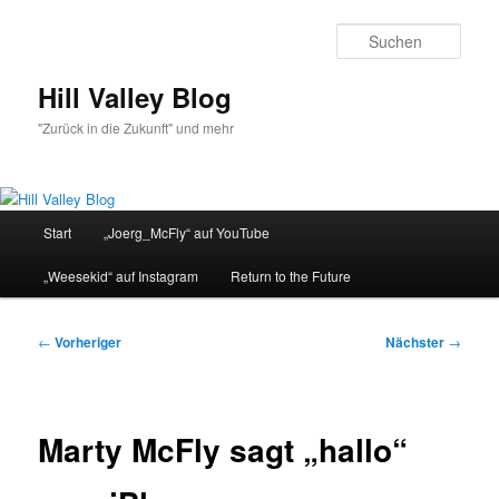
Zum
primären
Such
Inhalt
springen
Hill Valley Blog
"Zurück in die Zukunft" und mehr
Hauptmenü
Start
„Joerg_McFly“ auf YouTube
„Weesekid“ auf Instagram
Return to the Future
Beitragsnavigation
←
Vorheriger
Nächster
→
Marty McFly sagt „hallo“