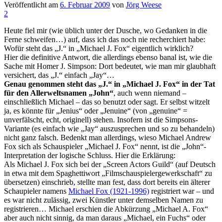
Veröffentlicht am
6. Februar 2009
von
Jörg Weese
2
Heute fiel mir (wie üblich unter der Dusche, wo Gedanken in die
Ferne schweifen…) auf, dass ich das noch nie recherchiert habe:
Wofür steht das „J.“ in „Michael J. Fox“ eigentlich wirklich?
Hier die definitive Antwort, die allerdings ebenso banal ist, wie die
Sache mit Homer J. Simpson: Dort bedeutet, wie man mir glaubhaft
versichert, das „J.“ einfach „Jay“…
Genau genommen steht das „J.“ in „Michael J. Fox“ in der Tat
für den Allerweltsnamen „John“
, auch wenn niemand –
einschließlich Michael – das so benutzt oder sagt. Er selbst witzelt
ja, es könnte für „Jenius“ oder „Jenuine“ (von „genuine“ =
unverfälscht, echt, originell) stehen. Insofern ist die Simpsons-
Variante (es einfach wie „Jay“ auszusprechen und so zu behandeln)
nicht ganz falsch. Bedenkt man allerdings, wieso Michael Andrew
Fox sich als Schauspieler „Michael J. Fox“ nennt, ist die „John“-
Interpretation der logische Schluss. Hier die Erklärung:
Als Michael J. Fox sich bei der „Screen Actors Guild“ (auf Deutsch
in etwa mit dem Spaghettiwort „Filmschauspielergewerkschaft“ zu
übersetzen) einschrieb, stellte man fest, dass dort bereits ein älterer
Schaupieler namens
Michael Fox (1921-1996)
registriert war – und
es war nicht zulässig, zwei Künstler unter demselben Namen zu
registrieren… Michael erschien die Abkürzung „Michael A. Fox“
aber auch nicht sinnig, da man daraus „Michael, ein Fuchs“ oder