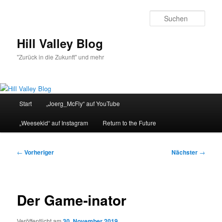
Zum
primären
Such
Inhalt
springen
Hill Valley Blog
"Zurück in die Zukunft" und mehr
Hauptmenü
Start
„Joerg_McFly“ auf YouTube
„Weesekid“ auf Instagram
Return to the Future
Beitragsnavigation
←
Vorheriger
Nächster
→
Der Game-inator
Veröffentlicht am
30. November 2019