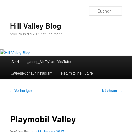
Zum
primären
Such
Inhalt
springen
Hill Valley Blog
"Zurück in die Zukunft" und mehr
Hauptmenü
Start
„Joerg_McFly“ auf YouTube
„Weesekid“ auf Instagram
Return to the Future
Beitragsnavigation
←
Vorheriger
Nächster
→
Playmobil Valley
Veröffentlicht am
18. Januar 2017