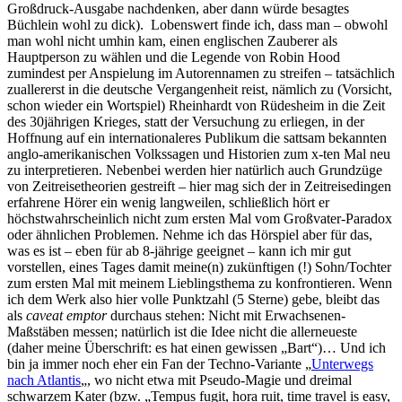
Großdruck-Ausgabe nachdenken, aber dann würde besagtes
Büchlein wohl zu dick). Lobenswert finde ich, dass man – obwohl
man wohl nicht umhin kam, einen englischen Zauberer als
Hauptperson zu wählen und die Legende von Robin Hood
zumindest per Anspielung im Autorennamen zu streifen – tatsächlich
zuallererst in die deutsche Vergangenheit reist, nämlich zu (Vorsicht,
schon wieder ein Wortspiel) Rheinhardt von Rüdesheim in die Zeit
des 30jährigen Krieges, statt der Versuchung zu erliegen, in der
Hoffnung auf ein internationaleres Publikum die sattsam bekannten
anglo-amerikanischen Volkssagen und Historien zum x-ten Mal neu
zu interpretieren. Nebenbei werden hier natürlich auch Grundzüge
von Zeitreisetheorien gestreift – hier mag sich der in Zeitreisedingen
erfahrene Hörer ein wenig langweilen, schließlich hört er
höchstwahrscheinlich nicht zum ersten Mal vom Großvater-Paradox
oder ähnlichen Problemen. Nehme ich das Hörspiel aber für das,
was es ist – eben für ab 8-jährige geeignet – kann ich mir gut
vorstellen, eines Tages damit meine(n) zukünftigen (!) Sohn/Tochter
zum ersten Mal mit meinem Lieblingsthema zu konfrontieren. Wenn
ich dem Werk also hier volle Punktzahl (5 Sterne) gebe, bleibt das
als
caveat emptor
durchaus stehen: Nicht mit Erwachsenen-
Maßstäben messen; natürlich ist die Idee nicht die allerneueste
(daher meine Überschrift: es hat einen gewissen „Bart“)… Und ich
bin ja immer noch eher ein Fan der Techno-Variante „
Unterwegs
nach Atlantis
„, wo nicht etwa mit Pseudo-Magie und dreimal
schwarzem Kater (bzw. „Tempus fugit, hora ruit, time travel is easy,