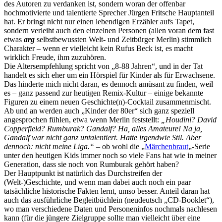
des Autoren zu verdanken ist, sondern woran der offenbar
hochmotivierte und talentierte Sprecher Jürgen Fritsche Hauptanteil
hat. Er bringt nicht nur einen lebendigen Erzähler aufs Tapet,
sondern verleiht auch den einzelnen Personen (allen voran dem fast
etwas
arg
selbstbewussten Welt- und Zeitbürger Merlin) stimmlich
Charakter – wenn er vielleicht kein Rufus Beck ist, es macht
wirklich Freude, ihm zuzuhören.
Die Altersempfehlung spricht von „8-88 Jahren“, und in der Tat
handelt es sich eher um ein Hörspiel für Kinder als für Erwachsene.
Das hinderte mich nicht daran, es dennoch amüsant zu finden, weil
es – ganz passend zur heutigen Remix-Kultur – einige bekannte
Figuren zu einem neuen Geschichte(n)-Cocktail zusammenmischt.
Ab und an werden auch „Kinder der 80er“ sich ganz speziell
angesprochen fühlen, etwa wenn Merlin feststellt:
„Houdini? David
Copperfield? Rumburak? Gandalf? Ha, alles Amateure! Na ja,
Gandalf war nicht ganz untalentiert. Hatte irgendwie Stil. Aber
dennoch: nicht meine Liga.“
– ob wohl die „
Märchenbraut
„-Serie
unter den heutigen Kids immer noch so viele Fans hat wie in meiner
Generation, dass sie noch von Rumburak gehört haben?
Der Hauptpunkt ist natürlich das Durchstreifen der
(Welt-)Geschichte, und wenn man dabei auch noch ein paar
tatsächliche historische Fakten lernt, umso besser. Anteil daran hat
auch das ausführliche Begleitbüchlein (neudeutsch „CD-Booklet“),
wo man verschiedene Daten und Personeninfos nochmals nachlesen
kann (für die jüngere Zielgruppe sollte man vielleicht über eine