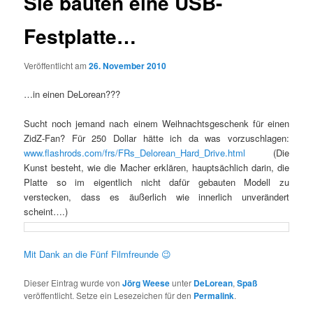
Sie bauten eine USB-
Festplatte…
Veröffentlicht am
26. November 2010
…in einen DeLorean???
Sucht noch jemand nach einem Weihnachtsgeschenk für einen
ZidZ-Fan? Für 250 Dollar hätte ich da was vorzuschlagen:
www.flashrods.com/frs/FRs_Delorean_Hard_Drive.html
(Die
Kunst besteht, wie die Macher erklären, hauptsächlich darin, die
Platte so im eigentlich nicht dafür gebauten Modell zu
verstecken, dass es äußerlich wie innerlich unverändert
scheint….)
Mit Dank an die Fünf Filmfreunde 😉
Dieser Eintrag wurde von
Jörg Weese
unter
DeLorean
,
Spaß
veröffentlicht. Setze ein Lesezeichen für den
Permalink
.