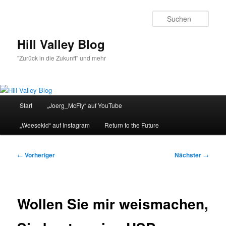
Zum
primären
Such
Inhalt
springen
Hill Valley Blog
"Zurück in die Zukunft" und mehr
Hauptmenü
Start
„Joerg_McFly“ auf YouTube
„Weesekid“ auf Instagram
Return to the Future
Beitragsnavigation
←
Vorheriger
Nächster
→
Wollen Sie mir weismachen,