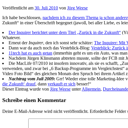
Veröffentlicht am
30. Juli 2010
von
Jörg Weese
Ich habe beschlossen,
nachdem ich zu diesem Thema ja schon andersw
Zukunft“ in einer Überschrift begegnet (jawoll, bei aller Liebe, es lei
Der Inquirer berichtet unter dem Titel „Zurück in die Zukunft“
(Yi
Whatever.
Erneut der
Inquirer
, den ich sonst sehr schätze:
The Inquirer: Mit 
Dann war da auch noch das Vesteblick-Blog:
Vesteblick: Zurück i
11tech hat es auch getan
(immerhin geht es um ein Auto, was man
Nachdem Jürgen Klinsmann abtreten musste, sollte der FCB mit 
Die MacLife 07/2010 ist insofern innovativ, als sie es schafft, „Zu
verwenden, und zwar bei „6 Backup-Programme im Vergleichstest“ au
Video Foto Bild“ des gleichen Monats den Spruch bei ihrem Artikel 
Nachtrag vom Juli 2009:
Grr! Wieder eine tolle Marketing-Idee 
die Zukunft‘ drauf
, dann
verkauft er sich
besser!“
Dieser Eintrag wurde von
Jörg Weese
unter
Allgemein
,
Durcheinande
Schreibe einen Kommentar
Deine E-Mail-Adresse wird nicht veröffentlicht.
Erforderliche Felder 