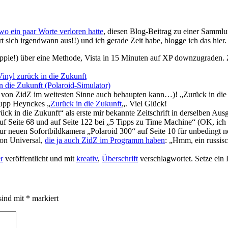
o ein paar Worte verloren hatte
, diesen Blog-Beitrag zu einer Samml
ert sich irgendwann aus!!) und ich gerade Zeit habe, blogge ich das hier.
ppie!) über eine Methode, Vista in 15 Minuten auf XP downzugraden.
Vinyl zurück in die Zukunft
n die Zukunft (Polaroid-Simulator)
 von ZidZ im weitesten Sinne auch behaupten kann…)! „Zurück in di
Jupp Heynckes „
Zurück in die Zukunft
„. Viel Glück!
rück in die Zukunft“ als erste mir bekannte Zeitschrift in derselben Aus
f Seite 68 und auf Seite 122 bei „5 Tipps zu Time Machine“ (OK, ich
zur neuen Sofortbildkamera „Polaroid 300“ auf Seite 10 für unbedingt 
von Universal,
die ja auch ZidZ im Programm haben
: „Hmm, ein russis
r
veröffentlicht und mit
kreativ
,
Überschrift
verschlagwortet. Setze ein
sind mit
*
markiert