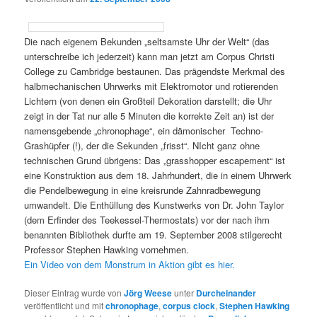
Die nach eigenem Bekunden „seltsamste Uhr der Welt“ (das
unterschreibe ich jederzeit) kann man jetzt am Corpus Christi
College zu Cambridge bestaunen. Das prägendste Merkmal des
halbmechanischen Uhrwerks mit Elektromotor und rotierenden
Lichtern (von denen ein Großteil Dekoration darstellt; die Uhr
zeigt in der Tat nur alle 5 Minuten die korrekte Zeit an) ist der
namensgebende „chronophage“, ein dämonischer Techno-
Grashüpfer (!), der die Sekunden „frisst“. NIcht ganz ohne
technischen Grund übrigens: Das „grasshopper escapement“ ist
eine Konstruktion aus dem 18. Jahrhundert, die in einem Uhrwerk
die Pendelbewegung in eine kreisrunde Zahnradbewegung
umwandelt. Die Enthüllung des Kunstwerks von Dr. John Taylor
(dem Erfinder des Teekessel-Thermostats) vor der nach ihm
benannten Bibliothek durfte am 19. September 2008 stilgerecht
Professor Stephen Hawking vornehmen.
Ein Video von dem Monstrum in Aktion gibt es hier.
Dieser Eintrag wurde von
Jörg Weese
unter
Durcheinander
veröffentlicht und mit
chronophage
,
corpus clock
,
Stephen Hawking