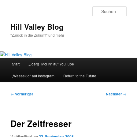
Zum
primären
Such
Inhalt
springen
Hill Valley Blog
"Zurück in die Zukunft" und mehr
Hauptmenü
Start
„Joerg_McFly“ auf YouTube
„Weesekid“ auf Instagram
Return to the Future
Beitragsnavigation
←
Vorheriger
Nächster
→
Der Zeitfresser
Veröffentlicht am
22. September 2008