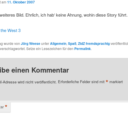
ht am
11. Oktober 2007
weiteres Bild. Ehrlich, ich hab‘ keine Ahnung, wohin diese Story führ
rag wurde von
Jörg Weese
unter
Allgemein
,
Spaß
,
ZidZ fremdsprachig
veröffentlic
verschlagwortet. Setze ein Lesezeichen für den
Permalink
.
ibe einen Kommentar
*
l-Adresse wird nicht veröffentlicht.
Erforderliche Felder sind mit
markiert
*
ar