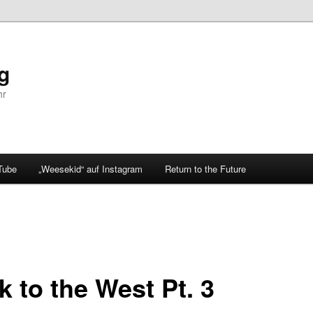
og
hr
Tube
„Weesekid“ auf Instagram
Return to the Future
k to the West Pt. 3