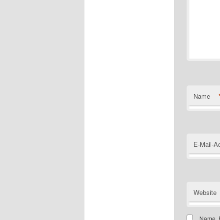
Name
E-Mail-A
Website
Name, E