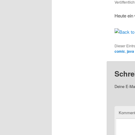
Veröffentlic
Heute ein 
Dieser Eint
comic
,
java
Schre
Deine E-Mai
Komment