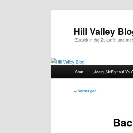
Zum
primären
Inhalt
Hill Valley Bl
springen
"Zurück in die Zukunft" und me
Hauptmenü
Start
„Joerg_McFly“ auf You
Beitragsnavigation
←
Vorheriger
Bac