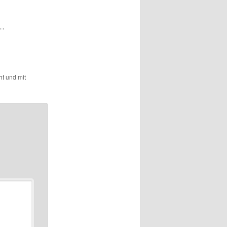
t…
ht und mit