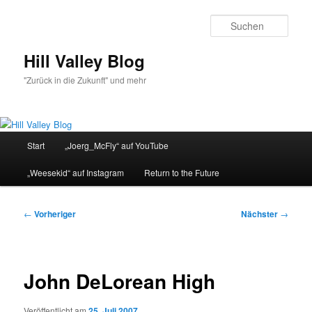
Zum
primären
Such
Inhalt
springen
Hill Valley Blog
"Zurück in die Zukunft" und mehr
Hauptmenü
Start
„Joerg_McFly“ auf YouTube
„Weesekid“ auf Instagram
Return to the Future
Beitragsnavigation
←
Vorheriger
Nächster
→
John DeLorean High
Veröffentlicht am
25. Juli 2007