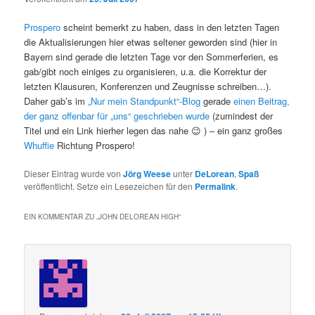
Prospero
scheint bemerkt zu haben, dass in den letzten Tagen
die Aktualisierungen hier etwas seltener geworden sind (hier in
Bayern sind gerade die letzten Tage vor den Sommerferien, es
gab/gibt noch einiges zu organisieren, u.a. die Korrektur der
letzten Klausuren, Konferenzen und Zeugnisse schreiben…).
Daher gab’s im
„Nur mein Standpunkt“-Blog
gerade
einen Beitrag,
der ganz offenbar für „uns“ geschrieben wurde
(zumindest der
Titel und ein Link hierher legen das nahe 😉 ) – ein ganz großes
Whuffie
Richtung Prospero!
Dieser Eintrag wurde von
Jörg Weese
unter
DeLorean
,
Spaß
veröffentlicht. Setze ein Lesezeichen für den
Permalink
.
EIN KOMMENTAR ZU „
JOHN DELOREAN HIGH
“