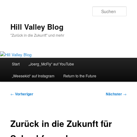
Zum
primären
Such
Inhalt
springen
Hill Valley Blog
"Zurück in die Zukunft" und mehr
Hauptmenü
Start
„Joerg_McFly“ auf YouTube
„Weesekid“ auf Instagram
Return to the Future
Beitragsnavigation
←
Vorheriger
Nächster
→
Zurück in die Zukunft für